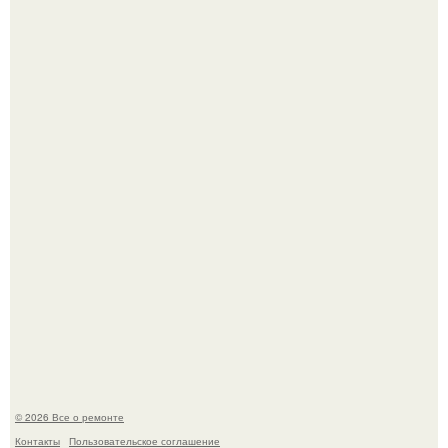
В Китaе обнаружили гигaнтскую воронку глубиной в 200
метров с первобытным лесом внутри.
Когда техника становилась личной: эпоха гравировки
Apple.
© 2026 Все о ремонте
Контакты
Пользовательское соглашение