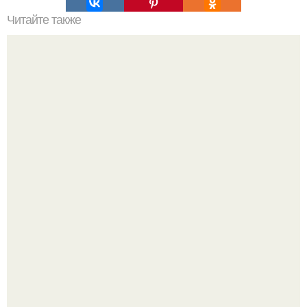
Читайте также
Спортивный комплекс для детей своими руками.
17 ноября 1955 года Мария Каллас вышла на сцену
чикагской оперы и сорвала овации.