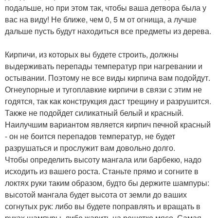
подальше, но при этом так, чтобы ваша детвора была у
вас на виду! Не ближе, чем 0, 5 м от огнища, а лучше
дальше пусть будут находиться все предметы из дерева.
Кирпичи, из которых вы будете строить, должны
выдерживать перепады температур при нагревании и
остывании. Поэтому не все виды кирпича вам подойдут.
Огнеупорные и тугоплавкие кирпичи в связи с этим не
годятся, так как конструкция даст трещину и разрушится.
Также не подойдет силикатный белый и красный.
Наилучшим вариантом является кирпич печной красный
- он не боится перепадов температур, не будет
разрушаться и прослужит вам довольно долго.
Чтобы определить высоту мангала или барбекю, надо
исходить из вашего роста. Станьте прямо и согните в
локтях руки таким образом, будто бы держите шампуры:
высотой мангала будет высота от земли до ваших
согнутых рук: либо вы будете поправлять и вращать в
руках шампуры, либо жарить на решетке мясо. Самая