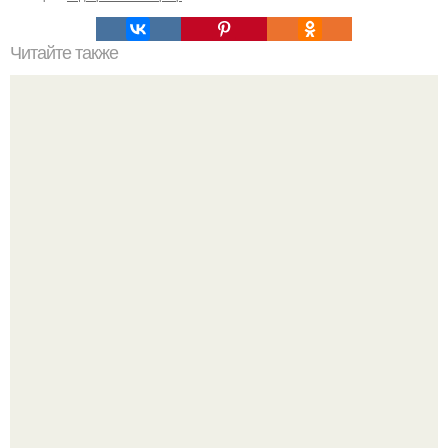
Читайте также
Сочетание жёлтого и серого в одежде. Серый и желтый
– два главных цвета 2021 года, сочетания в одежде