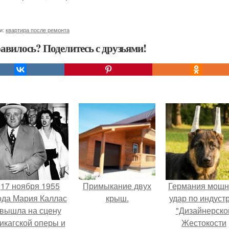
и:
квартира после ремонта
авилось? Поделитесь с друзьями!
17 ноября 1955
Примыкание двух
Германия мощ
ода Мария Каллас
крыш.
удар по индуст
вышла на сцену
"Дизайнерско
икагской оперы и
Жестокости