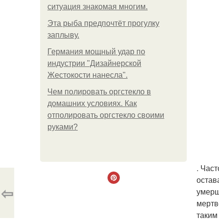
ситуация знакомая многим.
Эта рыба предпочтёт прогулку
заплыву.
Германия мощный удар по
индустрии "Дизайнерской
Жестокости нанесла".
Чем полировать оргстекло в
домашних условиях. Как
отполировать оргстекло своими
руками?
. Час
остав
⇦
умерш
мертв
таким