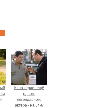
ный
Кино теряет ещё
рии
одного
й
легендарного
актёра - на 81-м