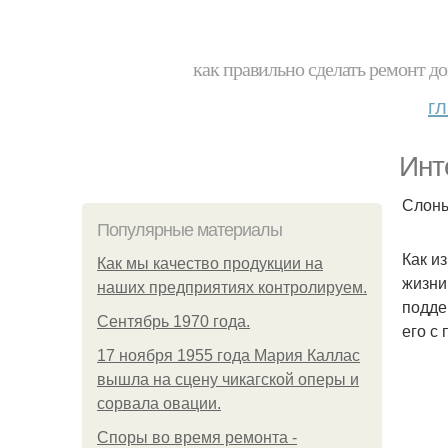
как правильно сделать ремонт до
г
Инт
Слоны
Популярные материалы
Как и
Как мы качество продукции на
жизни
наших предприятиях контролируем.
подде
Сентябрь 1970 года.
его с
17 ноября 1955 года Мария Каллас
вышла на сцену чикагской оперы и
сорвала овации.
Споры во время ремонта -