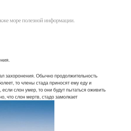
 также море полезной информации.
ения.
туал захоронения. Обычно продолжительность
болеет, то члены стада приносят ему еду и
, если слон умер, то они будут пытаться оживить
о, что слон мертв, стадо замолкает