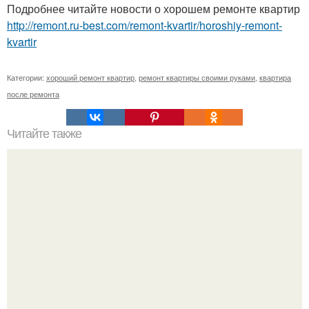
Подробнее читайте новости о хорошем ремонте квартир
http://remont.ru-best.com/remont-kvartir/horoshiy-remont-
kvartir
Категории:
хороший ремонт квартир
,
ремонт квартиры своими руками
,
квартира
после ремонта
Читайте также
? 20. Полезных хитростей для дома.