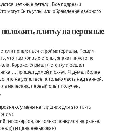
зуются цельные детали. Все подрезки
то могут быть углы или обрамление дверного
к положить плитку на неровные
ке стали появляться стройматериалы. Решил
ть, что там кривые стены, значит ничего не
кали. Короче, сломал я стенку и решил
чника…. пришел домой и ох-ел. Я думал более
 что не успел все, а только часть над ванной.
ыла начесана, первый опыт получен.
.
ыровняю, у меня нет лишних для это 10-15
 этим)
ий гипсокартон, он только появился на рынке.
овал))) и цена невысокая)