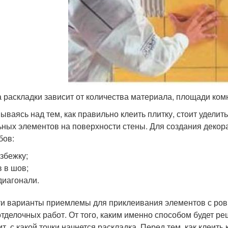
 раскладки зависит от количества материала, площади ко
ываясь над тем, как правильно клеить плитку, стоит удели
ьных элементов на поверхности стены. Для создания декор
бов:
збежку;
 в шов;
диагонали.
ти варианты приемлемы для приклеивания элементов с ров
отделочных работ. От того, каким именно способом будет ре
ит, с какой точки начнется раскладка. Перед тем, как клеит