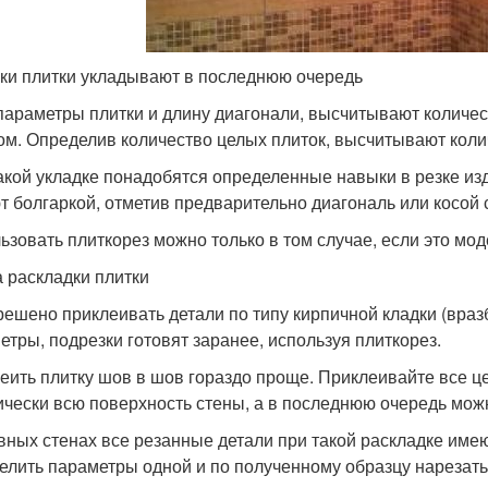
ки плитки укладывают в последнюю очередь
параметры плитки и длину диагонали, высчитывают количес
ом. Определив количество целых плиток, высчитывают коли
акой укладке понадобятся определенные навыки в резке изд
т болгаркой, отметив предварительно диагональ или косой 
ьзовать плиткорез можно только в том случае, если это мод
 раскладки плитки
решено приклеивать детали по типу кирпичной кладки (вразб
етры, подрезки готовят заранее, используя плиткорез.
еить плитку шов в шов гораздо проще. Приклеивайте все 
ически всю поверхность стены, а в последнюю очередь можн
вных стенах все резанные детали при такой раскладке име
елить параметры одной и по полученному образцу нарезать