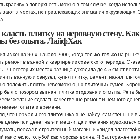
ть красивую поверхность можно в том случае, когда исполь
ывают в местах, не привлекающих внимания окружающих. Э
а.
 класть плитку на неровную стену. Ка
ны без опыта. ЛайфХак
ия из конца 90-х, начало 2000, когда только-только на рын
ть ремонт в ванной в квартире из советского периода. Сказа
ть. В некоторых местах разница доходила до 4-5 см от верти
инить ванную и санузел, купил плитку, цемент, нанял плито
но положить плитку невозможно, но плиточник сумел. Хорошо,
р был с позором выгнан, плитка отодрана и отмыта. Репа б
меем: желание сделать качественно ремонт и немного денег
е имеем: опыта и времени.
ял, что нормального плиточника я не найду, сам стены не в
в цемента и денег на эти мешки, да и желания мудохаться с
думать, поехал в строительный магазин и увидел влагостойк
й как стекло, голубой как морская волна. Я был сражен нап