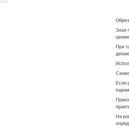
Обрез
Зная 
целик
При т
делаю
Испол
Схема
Если 
парам
Прикл
практ
На ро
опред