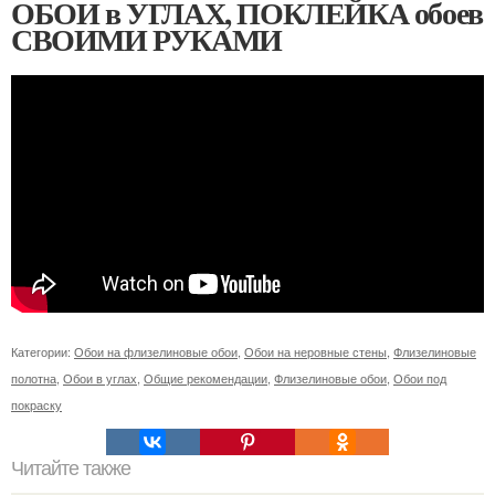
ОБОИ в УГЛАХ, ПОКЛЕЙКА обоев
СВОИМИ РУКАМИ
Категории:
Обои на флизелиновые обои
,
Обои на неровные стены
,
Флизелиновые
полотна
,
Обои в углах
,
Общие рекомендации
,
Флизелиновые обои
,
Обои под
покраску
Читайте также