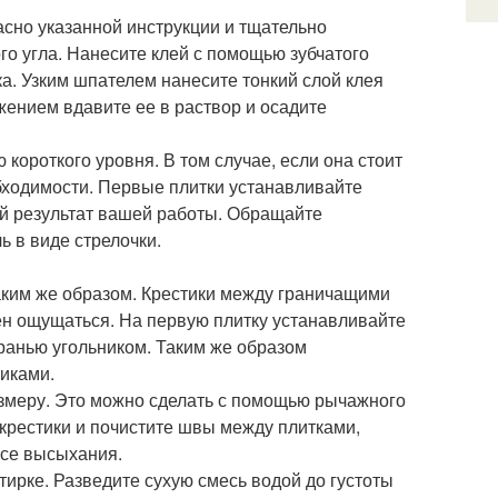
асно указанной инструкции и тщательно
го угла. Нанесите клей с помощью зубчатого
ка. Узким шпателем нанесите тонкий слой клея
жением вдавите ее в раствор и осадите
 короткого уровня. В том случае, если она стоит
бходимости. Первые плитки устанавливайте
вый результат вашей работы. Обращайте
ь в виде стрелочки.
 таким же образом. Крестики между граничащими
ен ощущаться. На первую плитку устанавливайте
гранью угольником. Таким же образом
тиками.
размеру. Это можно сделать с помощью рычажного
 крестики и почистите швы между плитками,
ссе высыхания.
атирке. Разведите сухую смесь водой до густоты