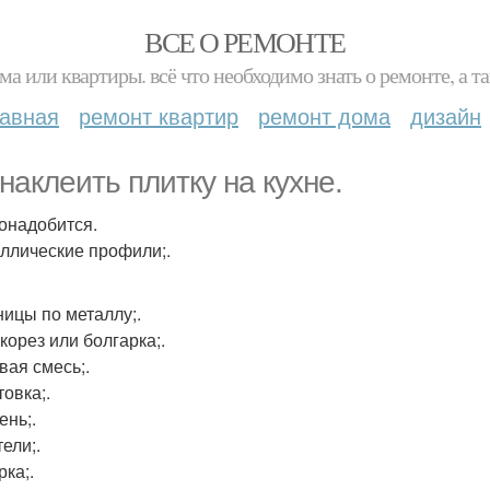
ВСЕ О РЕМОНТЕ
ма или квартиры. всё что необходимо знать о ремонте, а
лавная
ремонт квартир
ремонт дома
дизайн
 наклеить плитку на кухне.
онадобится.
аллические профили;.
ницы по металлу;.
корез или болгарка;.
вая смесь;.
товка;.
ень;.
ели;.
рка;.