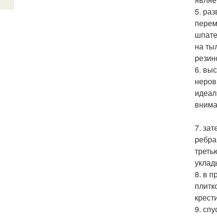
5. ра
перем
шпате
на ты
резин
6. вы
неров
идеал
внима
7. за
ребра
треть
уклад
8. в 
плитк
крест
9. сп