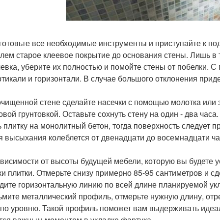
дготовьте все необходимые инструменты и приступайте к под
лем старое клеевое покрытие до основания стены. Лишь в т
евка, уберите их полностью и помойте стены от побелки. 
ртикали и горизонтали. В случае большого отклонения приде
 очищенной стене сделайте насечки с помощью молотка или 
овой грунтовкой. Оставьте сохнуть стену на один - два часа
ь плитку на монолитный бетон, тогда поверхность следует 
я высыхания колеблется от двенадцати до восемнадцати ча
зависимости от высоты будущей мебели, которую вы будете 
ки плитки. Отмерьте снизу примерно 85-95 сантиметров и с
дите горизонтальную линию по всей длине планируемой укл
зьмите металлический профиль, отмерьте нужную длину, отр
 по уровню. Такой профиль поможет вам выдерживать идеал
тся важным моментом в укладке фартука.