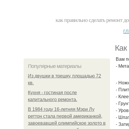
как правильно сделать ремонт до
г
Как
Вам п
- Мет
Популярные материалы
Из двушки в трешку, площадью 72
- Нож
кв.
- Плит
Кухня - гостиная после
- Клее
капитального ремонта.
- Грун
В 1984 году 16-летняя Мэри Лу
- Уров
реттон стала первой американкой,
- Шпат
завоевавшей олимпийское золото в
- Зати