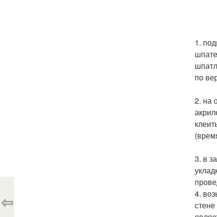
1. по
шпате
шпатл
по ве
2. на
акрил
клеит
(врем
3. в 
уклад
прове
4. во
⇦
стене
являе