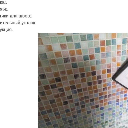
ка;.
ля;.
тики для швов;.
оительный уголок.
укция.