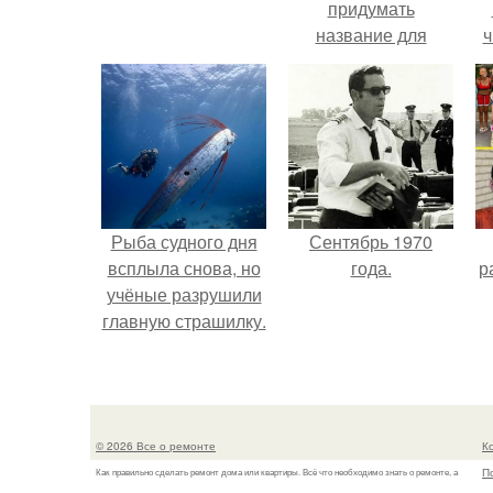
придумать
название для
ч
домашней
запеканки.
Рыба судного дня
Сентябрь 1970
всплыла снова, но
года.
р
учёные разрушили
главную страшилку.
© 2026 Все о ремонте
К
П
Как правильно сделать ремонт дома или квартиры. Всё что необходимо знать о ремонте, а