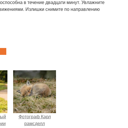
тоспособна в течение двадцати минут. Увлажните
вижениями. Излишки снимите по направлению
ный
Фотограф Карл
рии
рамсделл