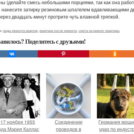
ны (делайте смесь небольшими порциями, так как она рабо
 нанесите затирку резиновым шпателем вдавливающими д
через двадцать минут протрите чуть влажной тряпкой.
и:
виды ремонта квартир
,
квартира после ремонта
,
смета на ремонт квартиры
авилось? Поделитесь с друзьями!
17 ноября 1955
Соединение
Германия мощ
ода Мария Каллас
проводов в
удар по индуст