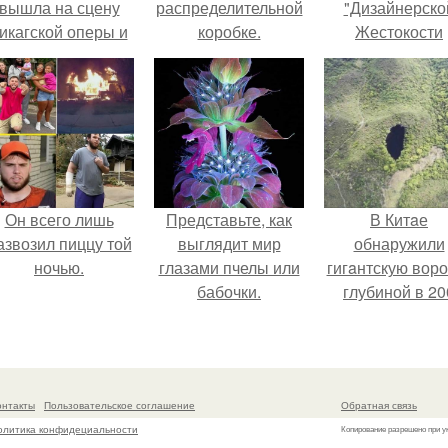
вышла на сцену
распределительной
"Дизайнерско
икагской оперы и
коробке.
Жестокости
сорвала овации.
нанесла".
Он всего лишь
Представьте, как
В Китaе
азвозил пиццу той
выглядит мир
обнаружили
ночью.
глазами пчелы или
гигaнтскую воро
бабочки.
глубиной в 20
метров с
первобытны
лесом внутри
онтакты
Пользовательское соглашение
Обратная связь
олитика конфидециальности
Копирование разрешено при у