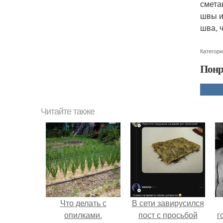
смета
швы и
шва, 
Категори
Понр
Читайте также
Что делать с
В сети завирусился
опилками.
пост с просьбой
г