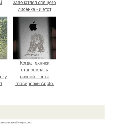
й
запечатлел спящего
лисёнка - и этот
кадр способен
растопить даже
самое суровое
сердце.
Когда техника
становилась
нку
личной: эпоха
0
гравировки Apple.
м
.
казании обратной гиперссылки.