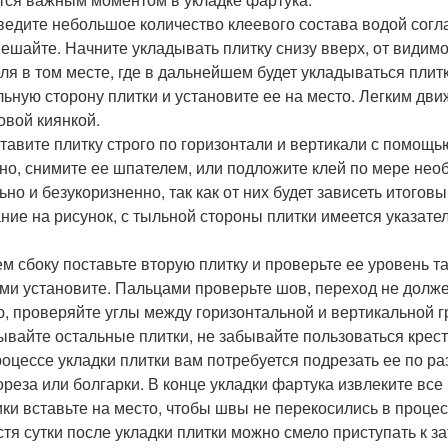
зведите небольшое количество клеевого состава водой согл
ешайте. Начните укладывать плитку снизу вверх, от видимо
ля в том месте, где в дальнейшем будет укладываться плит
льную сторону плитки и установите ее на место. Легким дви
овой киянкой.
ставите плитку строго по горизонтали и вертикали с помощью
но, снимите ее шпателем, или подложите клей по мере нео
ьно и безукоризненно, так как от них будет зависеть итого
ние на рисунок, с тыльной стороны плитки имеется указател
тем сбоку поставьте вторую плитку и проверьте ее уровень
ми установите. Пальцами проверьте шов, переход не долж
ю, проверяйте углы между горизонтальной и вертикальной 
ывайте остальные плитки, не забывайте пользоваться крес
процессе укладки плитки вам потребуется подрезать ее по 
ореза или болгарки. В конце укладки фартука извлеките все
ики вставьте на место, чтобы швы не перекосились в проце
устя сутки после укладки плитки можно смело приступать к з