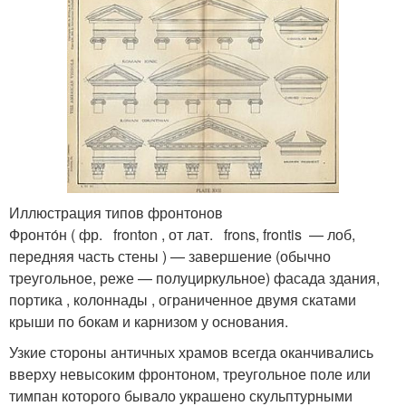
Иллюстрация типов фронтонов
Фронто́н ( фр. fronton , от лат. frons, frontis — лоб,
передняя часть стены ) — завершение (обычно
треугольное, реже — полуциркульное) фасада здания,
портика , колоннады , ограниченное двумя скатами
крыши по бокам и карнизом у основания.
Узкие стороны античных храмов всегда оканчивались
вверху невысоким фронтоном, треугольное поле или
тимпан которого бывало украшено скульптурными