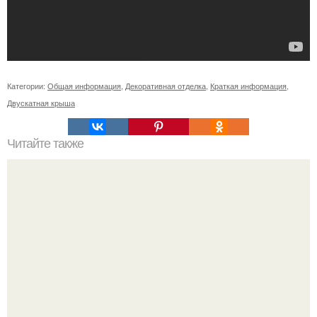
Категории:
Общая информация
,
Декоративная отделка
,
Краткая информация
,
Двускатная крыша
Читайте также
Как подобрать "Ключи" к клематису.