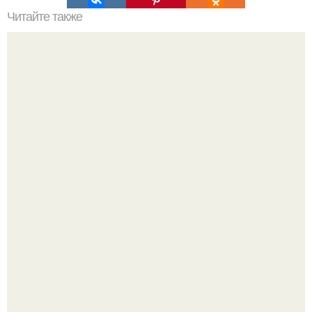
Читайте также
Куриное Филе в сливочном соусе.
Зумеры окончательно доставку в отдельный вид
искусства превратили.