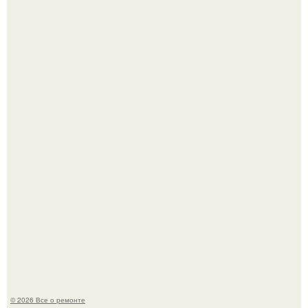
Он всего лишь развозил пиццу той ночью.
Башня дьявола. Девилс - тауэр (Devils Tower) или башня
дьявола - монолит вулканического происхождения
высотой 1558 м над уровнем моря.
© 2026 Все о ремонте