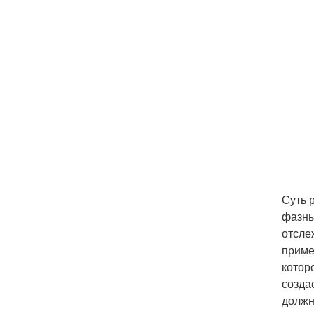
Суть 
фазны
отсле
приме
котор
созда
должн