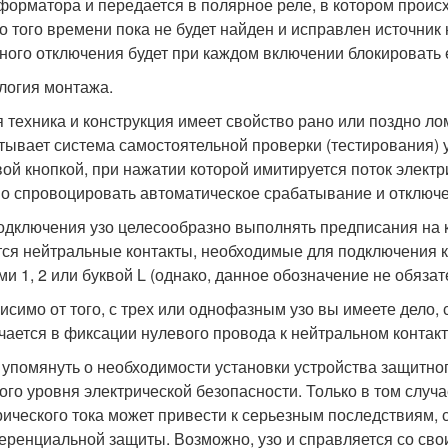
форматора и передается в полярное реле, в котором происх
до того времени пока не будет найден и исправлен источник
ного отключения будет при каждом включении блокировать 
логия монтажа.
 техника и конструкция имеет свойство рано или поздно лом
тывает система самостоятельной проверки (тестирования) 
вой кнопкой, при нажатии которой имитируется поток электр
о спровоцировать автоматическое срабатывание и отключ
одключения узо целесообразно выполнять предписания на к
ся нейтральные контакты, необходимые для подключения к
ми 1, 2 или буквой L (однако, данное обозначение не обязат
исимо от того, с трех или однофазным узо вы имеете дело
чается в фиксации нулевого провода к нейтральном контакту
 упомянуть о необходимости установки устройства защитно
ого уровня электрической безопасности. Только в том случ
рического тока может привести к серьезным последствиям, с
ренциальной защиты. Возможно, узо и справляется со св