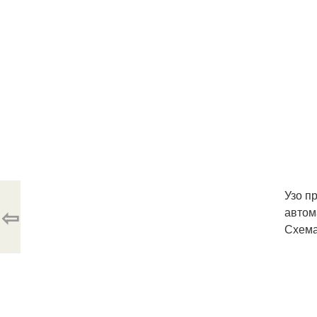
Узо п
⇦
автом
Схема