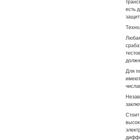
транс
есть 
защит
Техно
Любая
сраба
тесто
должн
Для п
имеют
числа
Незав
заклю
Стоит
высок
элект
диффе