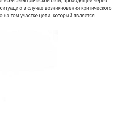
е всей электрической сети, проходящей через
 ситуацию в случае возникновения критического
о на том участке цепи, который является