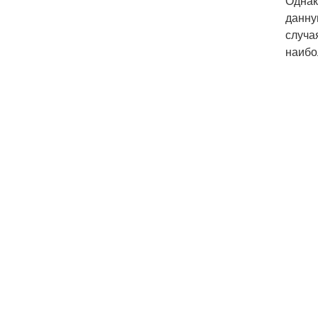
Однак
данну
случа
наибо