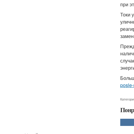
при э
Токи 
уличн
реаги
замен
Прежд
налич
случа
энерг
Больш
posle
Категори
Понр