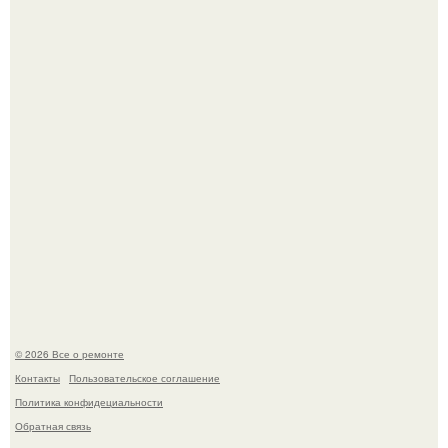
Бывают ошибки, которые обходятся в целое состояние.
Башня дьявола. Девилс - тауэр (Devils Tower) или башня
дьявола - монолит вулканического происхождения
высотой 1558 м над уровнем моря.
© 2026 Все о ремонте
Контакты
Пользовательское соглашение
Политика конфидециальности
Обратная связь