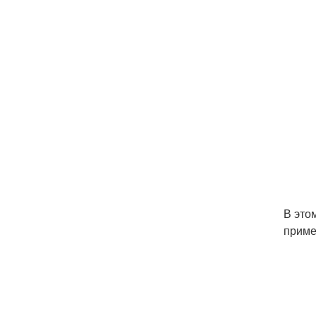
В это
приме