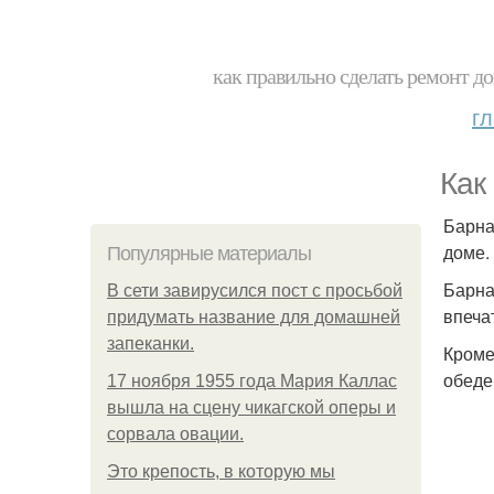
как правильно сделать ремонт до
г
Как
Барна
доме.
Популярные материалы
Барна
В сети завирусился пост с просьбой
впеча
придумать название для домашней
запеканки.
Кроме
обеде
17 ноября 1955 года Мария Каллас
вышла на сцену чикагской оперы и
сорвала овации.
Это крепость, в которую мы