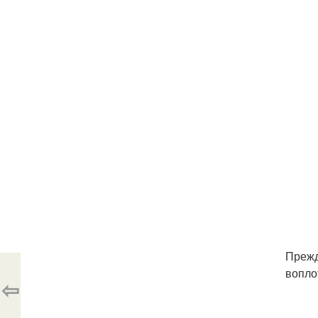
Прежд
вопло
⇦