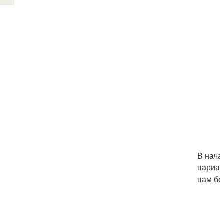
В нач
вариа
вам б