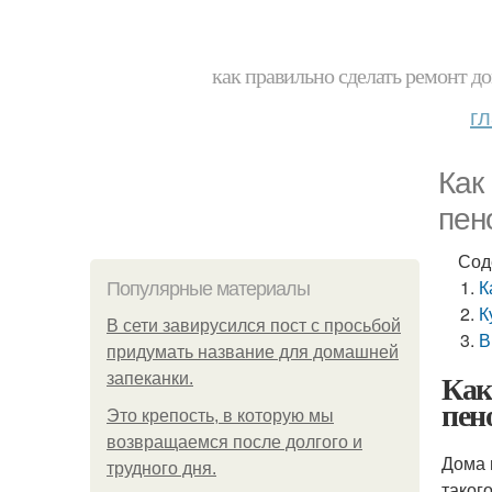
как правильно сделать ремонт до
г
Как
пен
Сод
К
Популярные материалы
К
В сети завирусился пост с просьбой
В
придумать название для домашней
Как
запеканки.
пен
Это крепость, в которую мы
возвращаемся после долгого и
Дома 
трудного дня.
таког