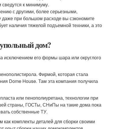
и сведутся к минимуму.
ению с другими, более серьезными,
у даже при большом расходе вы сэкономите
бует наличия тяжелой подъемной техники, а это
купольный дом?
, за исключением его формы шара или округлого
пенополистирола. Фирмой, которая стала
ния Dome House. Там эта компания получила
пласта или пенополиуретана, технологии при
ашей страны, ГОСТы, СНиПы на такие дома пока
вать собственные ТУ.
м как комплекты деталей для сборки своими
ют опыт сборки наших домокомплектов.