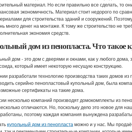
оительный материал. Но если правильно все сделать, то он
ансовая экономичность. Материал стоит недорого по сравн
ериалами для строительства зданий и сооружений. Поэтом
нь много денег на монтаже. К тому же строительство не тре
олнительная экономия средств.
ольный дом из пенопласта. Что такое 
ьный дом - это дом с дверями и окнами, как у любого дома
соида, который имеет некоторую несущую конструкцию.
нии разработали технологию производства таких домов из 
водить серийно пенопластовый купольный дом, была компа
озможные сертификаты на такие дома.
сии несколько компаний производят домокомплекты из пено
несколько отличаются. Но, поскольку дело это новое для н
зработаны, поэтому каждая компания вынуждена разрабаты
ать
купольный дом из пенопласта
можно и у нас. Мы продаё
и, так и рекомендуем строительные компании, которые име