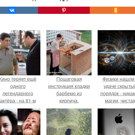
Кино теряет ещё
Пошаговая
Физики нашли
одного
инструкция кладки
удаче скрыты
легендарного
барбекю из
порядок - ника
актёра - на 81-м
кирпича.
магии, чиста
оду жизни не стало
квантовая
инсента пасторе.
механика.