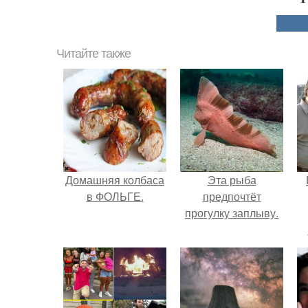
Читайте также
Домашняя колбаса
Эта рыба
в ФОЛЬГЕ.
предпочтёт
прогулку заплыву.
г
В