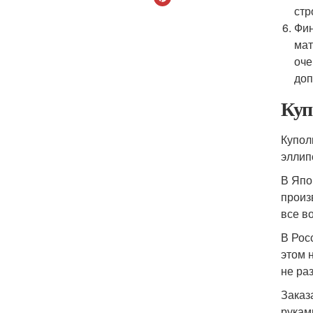
стр
Фин
мат
оче
доп
Куп
Купол
эллип
В Япо
произ
все в
В Рос
этом 
не ра
Заказ
рукам