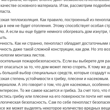
в качестве основного материала. Итак, рассмотрим подробн
ласта.
окая теплоизоляция. Как правило, построенный из пенопла
да в нем не будет отопления. Этому способствует особая ст
ло. А если вы еще будете немного обогревать дом изнутри, 
ыть.
чность. Как ни странно, пенопласт обладает достаточными 
чность даже такой сложной конструкции, как дом. Но это в
нологии монтажа листов.
осительная пожаробезопасность. Если вы выберете для раб
ет опасаться за то, что дом может легко сгореть. К тому ж
ь большой выбор специальных средств, которые создадут н
окая степень устойчивости к грибку, плесени и насекомым
ериалом. А это говорит о том, что для насекомых, особенно
интересен. То же самое касается и грибка. За счет того, что
естись грибку или плесени на его поверхности почти нет ни
логическая безопасность. Сам по себе пенопласт безопасе
все же может выделять некоторое количество вредных веще