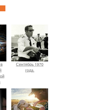
 в
Сентябрь 1970
й
года.
кой
я