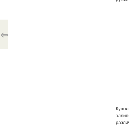
⇦
Купол
эллип
разли