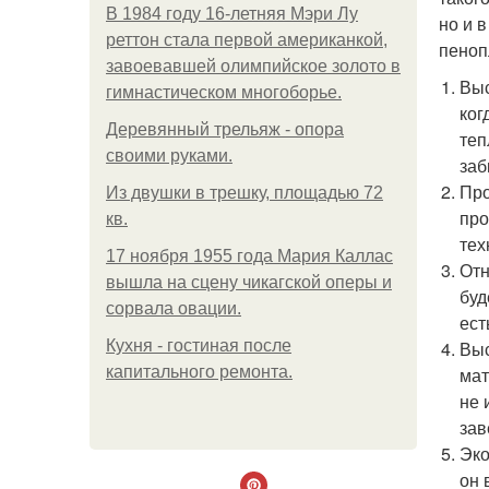
В 1984 году 16-летняя Мэри Лу
но и 
реттон стала первой американкой,
пеноп
завоевавшей олимпийское золото в
Выс
гимнастическом многоборье.
ког
Деревянный трельяж - опора
теп
своими руками.
заб
Про
Из двушки в трешку, площадью 72
про
кв.
тех
17 ноября 1955 года Мария Каллас
Отн
вышла на сцену чикагской оперы и
буд
сорвала овации.
ест
Кухня - гостиная после
Выс
капитального ремонта.
мат
не 
зав
Эко
он 