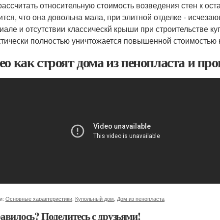
рассчитать относительную стоимость возведения стен к ост
ится, что она довольна мала, при элитной отделке - исчеза
иале и отсутствии классическй крыши при строительстве ку
ктически полностью уничтожается повышенной стоимостью 
ео как строят дома из пенопласта и пр
и:
Основные характеристики
,
Купольный дом
,
Дом из пенопласта
авилось? Поделитесь с друзьями!