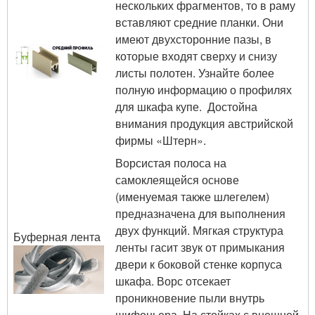
нескольких фрагментов, то в раму
вставляют средние планки. Они
имеют двухсторонние пазы, в
которые входят сверху и снизу
листы полотен. Узнайте более
полную информацию о профилях
для шкафа купе. Достойна
внимания продукция австрийской
фирмы «Штерн».
Ворсистая полоса на
самоклеящейся основе
(именуемая также шлегелем)
предназначена для выполнения
двух функций. Мягкая структура
Буферная лента
ленты гасит звук от примыкания
двери к боковой стенке корпуса
шкафа. Ворс отсекает
проникновение пыли внутрь
шифоньера. На стойках с внешней