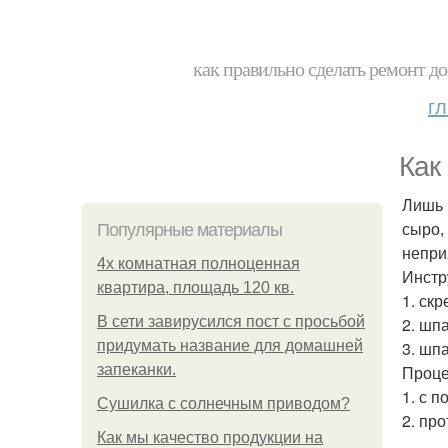
как правильно сделать ремонт до
г
Как
Лишь 
сыро,
Популярные материалы
непри
4x комнатная полноценная
Инстр
квартира, площадь 120 кв.
1. скр
В сети завирусился пост с просьбой
2. шп
придумать название для домашней
3. шпа
запеканки.
Проце
1. с 
Сушилка с солнечным приводом?
2. пр
Как мы качество продукции на