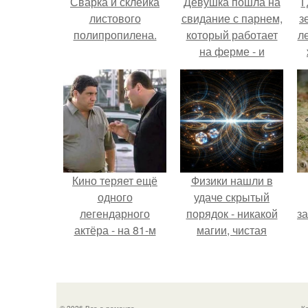
Сварка и склейка
Девушка пошла на
Г
листового
свидание с парнем,
з
полипропилена.
который работает
л
на ферме - и
вернулась домой с
ко
подарком, который
точно не влезет в
дамскую сумочку.
Кино теряет ещё
Физики нашли в
одного
удаче скрытый
легендарного
порядок - никакой
з
актёра - на 81-м
магии, чистая
году жизни не стало
квантовая
Винсента пасторе.
механика.