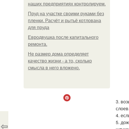
наших предприятиях контролируем.
Пруд на участке своими руками без
пленки. Расчёт и рытьё котлована
для пруда
Евродвушка после капитального
ремонта.
Не размер дома определяет
качество жизни - а то, сколько
смысла в него вложено.
3. во
слоев
4. ес
5. до
⇦