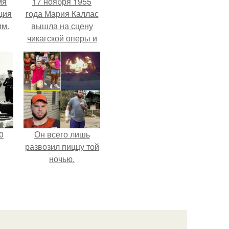
мя
17 ноября 1955
ция
года Мария Каллас
им.
вышла на сцену
чикагской оперы и
сорвала овации.
0
Он всего лишь
развозил пиццу той
ночью.