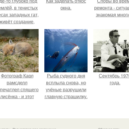
де-то глубоко под
Как заделать откос
Споры во вре
емлёй, в тенистых
окна.
ремонта - ситуа
есах западных гат,
знакомая мног
живёт создание,
торое почти никто
не видит.
Фотограф Карл
Рыба судного дня
Сентябрь 197
рамсделл
всплыла снова, но
года.
апечатлел спящего
учёные разрушили
лисёнка - и этот
главную страшилку.
кадр способен
растопить даже
самое суровое
сердце.