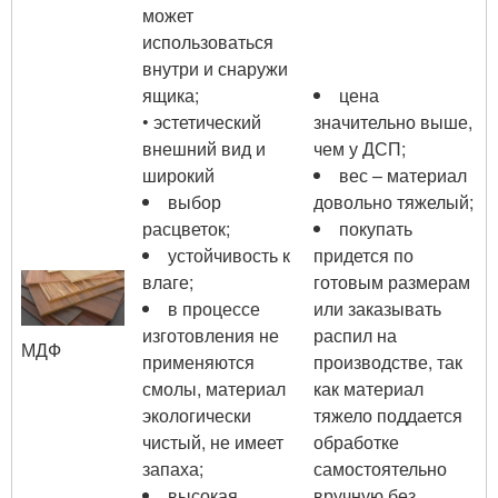
может
использоваться
внутри и снаружи
ящика;
цена
• эстетический
значительно выше,
внешний вид и
чем у ДСП;
широкий
вес – материал
выбор
довольно тяжелый;
расцветок;
покупать
устойчивость к
придется по
влаге;
готовым размерам
в процессе
или заказывать
изготовления не
распил на
МДФ
применяются
производстве, так
смолы, материал
как материал
экологически
тяжело поддается
чистый, не имеет
обработке
запаха;
самостоятельно
высокая
вручную без