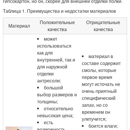
гипсокартон, но он, скорее для внешней отделки полки.
Таблица 1. Преимущества и недостатки материалов
Положительные
Отрицательные
Материал
качества
качества
может
использоваться
как для
материал в
внутренней, так и
составе содержит
для наружной
смолы, которые
отделки
первое время
антресоли;
могут источать не
большой
очень приятный
выбор размеров и
специфический
толщины;
запах, но со
относительно
временем он
невысокая цена;
улетучится;
есть
боится влаги;
возможность