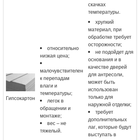
скачках
температуры.
хрупкий
материал, при
обработке требует
осторожности;
относительно
не подойдет для
низкая цена;
основания и в
качестве дверей
малочувствителен
для антресоли,
к перепадам
может быть
влаги и
использован
температуры;
только для
Гипсокартон
легок в
наружной отделки;
обращении и
требует
монтаже;
дополнительных
вес – не
лаг, которые будут
тяжелый.
выступать в