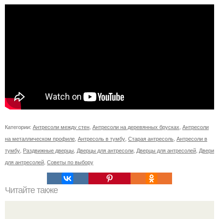
Категории:
Антресоли между стен
,
Антресоли на деревянных брусках
,
Антресоли
на металлическом профиле
,
Антресоль в тумбу
,
Старая антресоль
,
Антресоли в
тумбу
,
Раздвижные дверцы
,
Дверцы для антресоли
,
Дверцы для антресолей
,
Двери
для антресолей
,
Советы по выбору
Читайте также