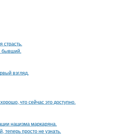
я страсть.
ш бывший.
ервый взгляд.
хорошо, что сейчас это доступно.
ации нацизма маркаряна.
 теперь просто не узнать.