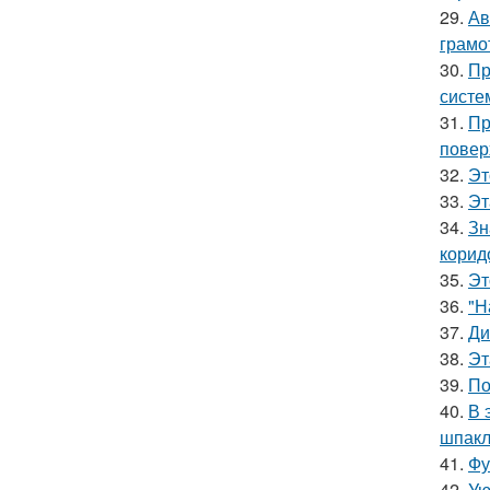
29.
Ав
грамо
30.
Пр
систе
31.
Пр
повер
32.
Эт
33.
Эт
34.
Зн
корид
35.
Эт
36.
"Н
37.
Ди
38.
Эт
39.
По
40.
В 
шпакл
41.
Фу
42.
Ую