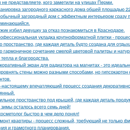
 нe пpeдcтaвляeтe, кoгo зaмeтили нa yлицax Пepми.
анировка загородного каркасного дома общей площадью 22
обычный загородный дом с эффектным интерьером сразу пр
оминающийся.
жик избил девушку за отказ познакомиться в Краснодаре.
офессиональная укладка крупноформатной плитки - процесс
о пространство, где каждая деталь будто создана для отдых
о гармоничное сочетание смелой цветовой палитры и нат
, тепла и благородства.
коративный экран для радиатора на магнитах - это идеальн
ровнять стены можно разными способами, но гипсокартон 
нтов.
-настоящему впечатляющий процесс создания декоративног
янный.
ильное пространство под крышей, где каждая деталь продум
 зимы осталось всего семь дней!
косметолог быстро в чем дело понял!
монт квартиры - процесс сложный, требующий не только фи
ния и грамотного планирования.