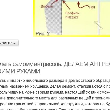
ь дальше →
лать самому антресоль. ДЕЛАЕМ АНТ
ОИМИ РУКАМИ
льцы квартир небольшого размера в домах старого образца,
тным названием хрущевка, делая ремонт, сталкиваются с п
соль/нишу на кухне своими руками, настоящий хозяин смож
ние дополнительного места для различных вещей и экономи
троении грамотной и правильной конструкции, которая не б
здаст неудобств своим жителям. Также можно покрасить антр