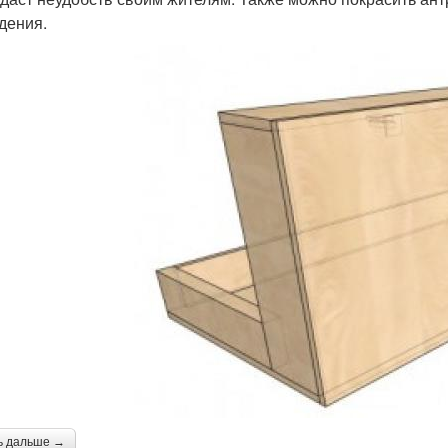
дения.
ь дальше →