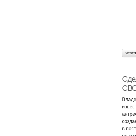
читат
Сде
СВ
Владе
извес
антре
созда
в пос
не со