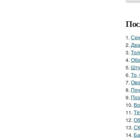
Пос
1.
Сен
2.
Два
3.
Тол
4.
Обо
5.
Шту
6.
То,
7.
Ово
8.
Поч
9.
Поз
10.
Во
11.
Тё
12.
Об
13.
СК
14.
Ба