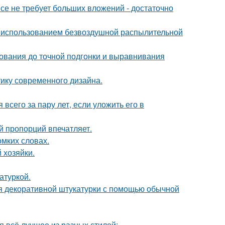
се не требует больших вложений - достаточно
 использованием безвоздушной распылительной
нования до точной подгонки и выравнивания
тику современного дизайна.
всего за пару лет, если уложить его в
й пропорций впечатляет.
омких словах.
 хозяйки.
атуркой.
ия декоративной штукатурки с помощью обычной
я всё лучшее из разных стилей: