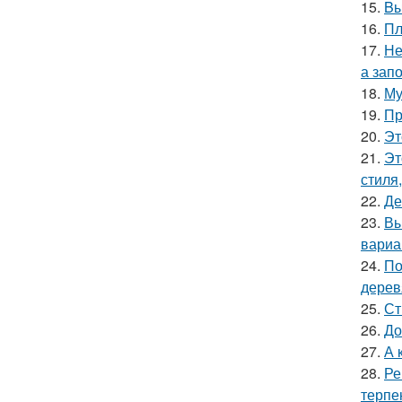
15.
Bы
16.
Пл
17.
Не
а зап
18.
Му
19.
Пр
20.
Эт
21.
Эт
стиля
22.
Де
23.
Вы
вариа
24.
По
дерев
25.
Ст
26.
До
27.
А 
28.
Ре
терпе