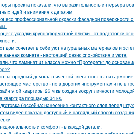
торы проекта показали, что выразительность интерьера вов
тных идей и внимания к деталям.
оцесс профессиональной окраски фасадной поверхности с
мы.
оцесс укладки крупноформатной плитки - от подготовки ос
хности.
от дом сочетает в себе уют натуральных материалов и эсте
а ванная комната - настоящий оазис спокойствия и уюта.
али, что ламинат 31 класса можно "Протереть" до основания 
оре?
от загородный дом классической элегантностью и гармоние
астоящее мастерство - не в дорогих инструментах и не в гр
зайн этой квартиры 26 м кв создан вокруг личности молодой
а квартира площадью 34 кв.
дготовка бассейна: нанесение контактного слоя перед штук
этом видео показан доступный и наглядный способ создан
ёвки.
нкциональность и комфорт - в каждой детали.
тный, тёплый и очень живой - этот дом словно вобрал в себ