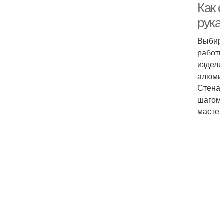
Как
рук
Выбир
работ
издел
алюми
Стена
шагом
масте