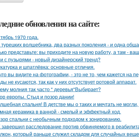
ледние обновления на сайте:
тябрь 1970 года.
 турецких волшебника, два разных поколения - и одна обща
ько представьте: вы приходите на новую работу, а там - ва
и с пузырями - новый дизайнерский тренд?
катурка и шпатлёвка: основные отличия.
 что вы видите на фотографии, - это не то, чем кажется на п
ды не кусаются, так как у них отсутствует ротовой аппарат.
ему молния так часто " деревья"Выбирает?
ор европы. Стыд и позор дании!
лшебная спальня! В детстве мы о таких и мечтать не могли, 
мная керамика в ванной - смелый и эффектный ход.
зор спальни с необычным подходом к зонированию.
 завершил расследование против обвиняемого в реабилит
лкон, который раньше служил складом для случайных вещей,