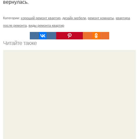
вернулась.
Категории:
хороший ремонт квартир
,
дизайн мебели
,
ремонт комнаты
,
квартира
после ремонта
,
виды ремонта квартир
Читайте также
"Крымские" чебуреки из слоеного теста - правильный
рецепт.