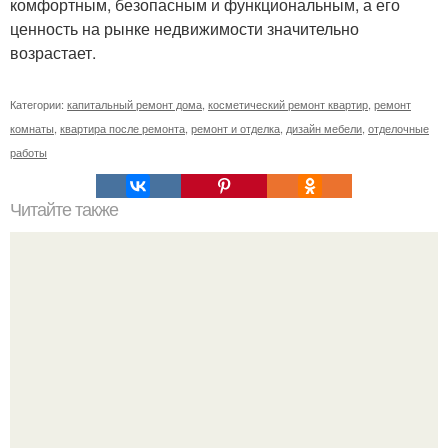
комфортным, безопасным и функциональным, а его
ценность на рынке недвижимости значительно
возрастает.
Категории:
капитальный ремонт дома
,
косметический ремонт квартир
,
ремонт
комнаты
,
квартира после ремонта
,
ремонт и отделка
,
дизайн мебели
,
отделочные
работы
Читайте также
Быстрые и простые способы установки плинтуса на пол