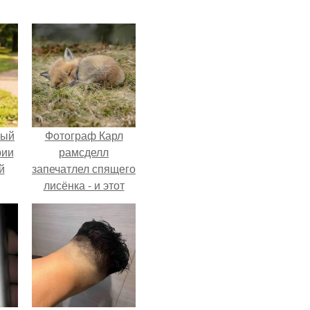
ный
Фотограф Карл
рии
рамсделл
й
запечатлел спящего
лисёнка - и этот
кадр способен
растопить даже
самое суровое
сердце.