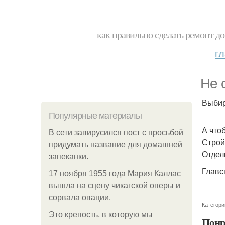
как правильно сделать ремонт до
г
Не 
Выбир
Популярные материалы
А что
В сети завирусился пост с просьбой
Строй
придумать название для домашней
Отдел
запеканки.
Главс
17 ноября 1955 года Мария Каллас
вышла на сцену чикагской оперы и
сорвала овации.
Категори
Это крепость, в которую мы
Понр