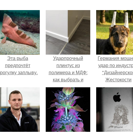
Эта рыба
Ударпрочный
Германия мощ
предпочтёт
плинтус из
удар по индуст
рогулку заплыву.
полимера и МДФ:
"Дизайнерско
как выбрать и
Жестокости
установить
нанесла".