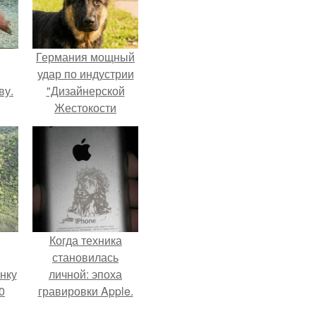
Германия мощный
удар по индустрии
ву.
"Дизайнерской
Жестокости
нанесла".
Когда техника
становилась
нку
личной: эпоха
0
гравировки Apple.