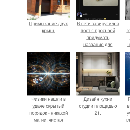
Примыкание двух
В сети завирусился
крыш.
пост с просьбой
г
придумать
название для
ч
домашней
запеканки.
Физики нашли в
Дизайн кухни
удаче скрытый
студии площадью
в
порядок - никакой
21.
у
магии, чистая
г
квантовая