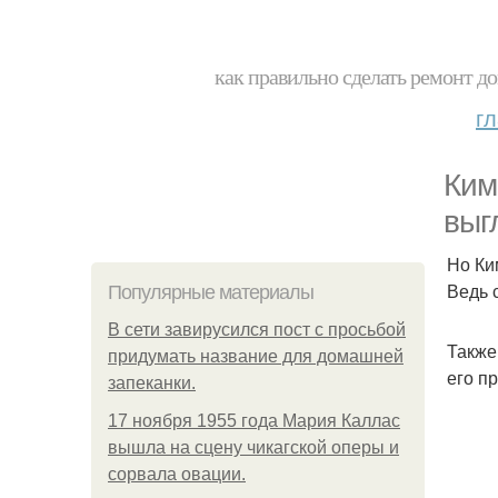
как правильно сделать ремонт до
г
Ким
выг
Но Ки
Ведь 
Популярные материалы
В сети завирусился пост с просьбой
Также
придумать название для домашней
его п
запеканки.
17 ноября 1955 года Мария Каллас
вышла на сцену чикагской оперы и
сорвала овации.