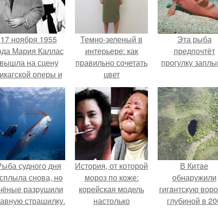
17 ноября 1955
Темно-зеленый в
Эта рыба
ода Мария Каллас
интерьере: как
предпочтёт
вышла на сцену
правильно сочетать
прогулку заплы
икагской оперы и
цвет
сорвала овации.
Рыба судного дня
История, от которой
В Китaе
сплыла снова, но
мороз по коже:
обнаружили
чёные разрушили
корейская модель
гигaнтскую воро
лавную страшилку.
настолько
глубиной в 20
увлеклась
метров с