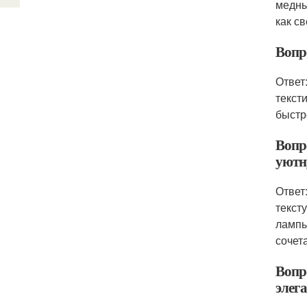
медны
как с
Вопр
Ответ
текст
быстр
Вопр
уютн
Ответ
текст
лампы
сочет
Вопр
элег