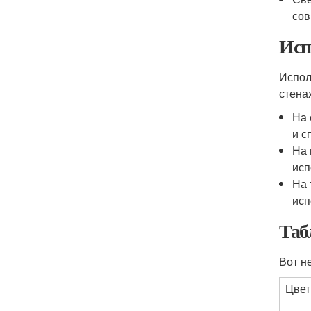
сов
Исп
Испол
стена
На 
и с
На 
исп
На 
исп
Таб
Вот н
Цвет