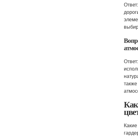
Ответ
дорог
элеме
выбир
Вопр
атмо
Ответ
испол
натур
также
атмос
Как
цве
Какие
гарде