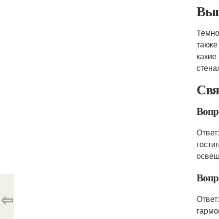
Выв
Темно
также
какие
стена
Свя
Вопр
Ответ
гости
освещ
Вопро
⇦
Ответ
гармо