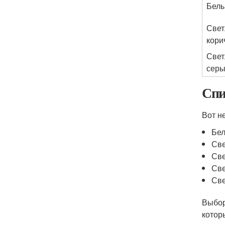
Бел
Свет
кори
Свет
сер
Спи
Вот н
Бел
Све
Све
Све
Све
Выбор
котор