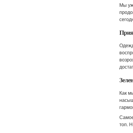
Мы уж
продо
сегод
Прият
Одежд
воспр
возро
доста
Зеле
Как м
насыщ
гармо
Самое
топ. 