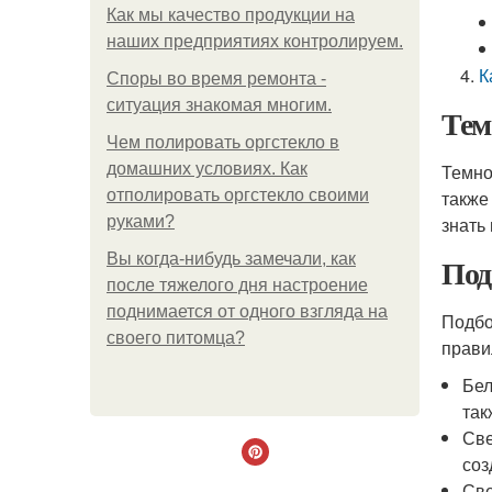
Как мы качество продукции на
наших предприятиях контролируем.
К
Споры во время ремонта -
ситуация знакомая многим.
Тем
Чем полировать оргстекло в
домашних условиях. Как
Темно
отполировать оргстекло своими
также
руками?
знать
Вы когда-нибудь замечали, как
Под
после тяжелого дня настроение
поднимается от одного взгляда на
Подбо
своего питомца?
прави
Бел
так
Све
соз
Све