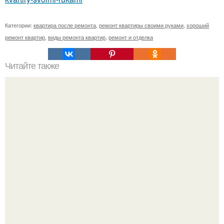
Категории:
квартира после ремонта
,
ремонт квартиры своими руками
,
хороший
ремонт квартир
,
виды ремонта квартир
,
ремонт и отделка
Читайте также
Чем разбавить акриловую краску?