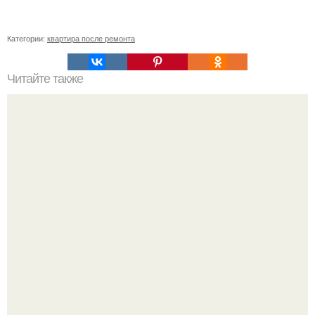
Категории:
квартира после ремонта
Читайте также
Ремонт квартиры для начинающих. Какой ремонт
предстоит: косметический или капитальный