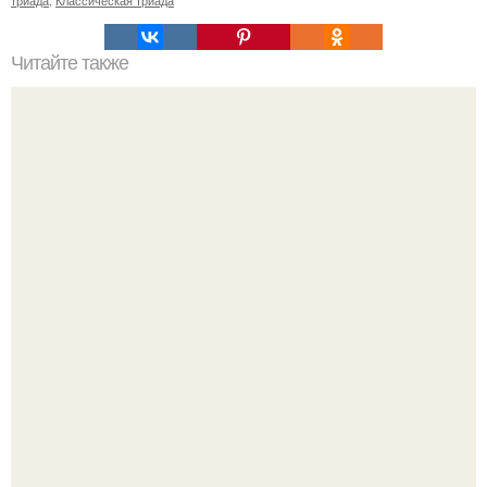
Читайте также
Точка росы. Определение точки росы в стене при
различных видах утепления.