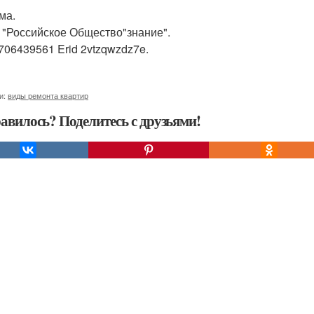
ма.
 "Российское Общество"знание".
706439561 Erid 2vtzqwzdz7e.
и:
виды ремонта квартир
авилось? Поделитесь с друзьями!