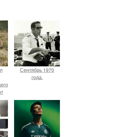
л
Сентябрь 1970
года.
щего
от
н
же
е