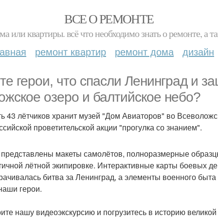
ВСЕ О РЕМОНТЕ
ма или квартиры. всё что необходимо знать о ремонте, а
лавная
ремонт квартир
ремонт дома
дизайн
 те герои, что спасли Ленинград и 
ожское озеро и балтийское небо?
ь 43 лётчиков хранит музей "Дом Авиаторов" во Всеволожск
ссийской проветительской акции "прогулка со знанием".
 представлены макеты самолётов, полноразмерные образцы
тичной лётной экипировке. Интерактивные карты боевых де
рачивалась битва за Ленинград, а элементы военного быта 
наши герои.
ите нашу видеоэкскурсию и погрузитесь в историю великой