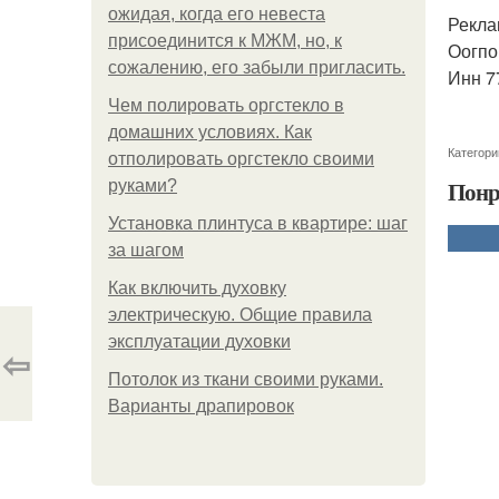
ожидая, когда его невеста
Рекла
присоединится к МЖМ, но, к
Оогпо
сожалению, его забыли пригласить.
Инн 7
Чем полировать оргстекло в
домашних условиях. Как
Категори
отполировать оргстекло своими
Понр
руками?
Установка плинтуса в квартире: шаг
за шагом
Как включить духовку
электрическую. Общие правила
эксплуатации духовки
⇦
Потолок из ткани своими руками.
Варианты драпировок