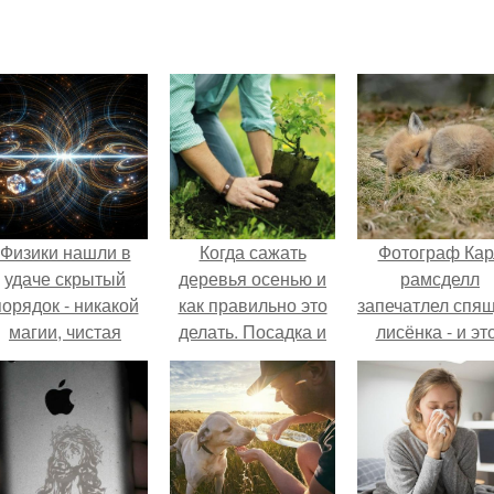
Физики нашли в
Когда сажать
Фотограф Кар
удаче скрытый
деревья осенью и
рамсделл
порядок - никакой
как правильно это
запечатлел спя
магии, чистая
делать. Посадка и
лисёнка - и эт
квантовая
пересадка
кадр способе
механика.
деревьев осенью:
растопить да
рекомендации
самое сурово
опытных садоводов
сердце.