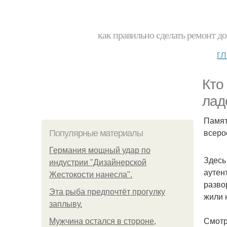
как правильно сделать ремонт до
г
Кто
лад
Памят
всеро
Популярные материалы
Германия мощный удар по
Здесь
индустрии "Дизайнерской
аутен
Жестокости нанесла".
разво
Эта рыба предпочтёт прогулку
жили 
заплыву.
Смотр
Мужчина остался в стороне,