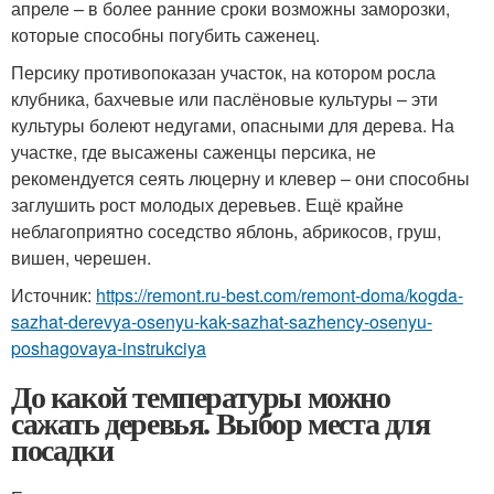
апреле – в более ранние сроки возможны заморозки,
которые способны погубить саженец.
Персику противопоказан участок, на котором росла
клубника, бахчевые или паслёновые культуры – эти
культуры болеют недугами, опасными для дерева. На
участке, где высажены саженцы персика, не
рекомендуется сеять люцерну и клевер – они способны
заглушить рост молодых деревьев. Ещё крайне
неблагоприятно соседство яблонь, абрикосов, груш,
вишен, черешен.
Источник:
https://remont.ru-best.com/remont-doma/kogda-
sazhat-derevya-osenyu-kak-sazhat-sazhency-osenyu-
poshagovaya-instrukciya
До какой температуры можно
сажать деревья. Выбор места для
посадки