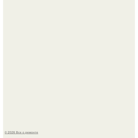
В Китaе обнаружили гигaнтскую воронку глубиной в 200
метров с первобытным лесом внутри.
Мир моды, кажется, перевернулся.
© 2026 Все о ремонте