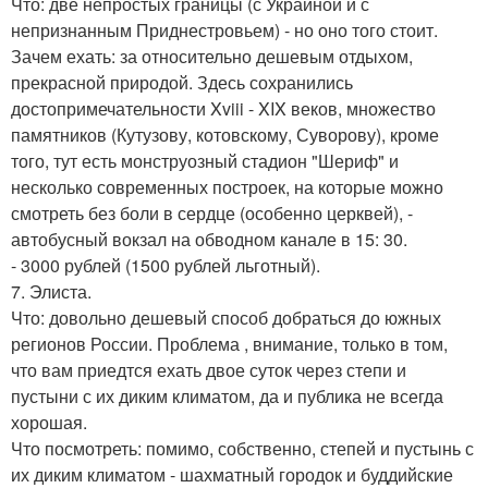
Что: две непростых границы (с Украиной и с
непризнанным Приднестровьем) - но оно того стоит.
Зачем ехать: за относительно дешевым отдыхом,
прекрасной природой. Здесь сохранились
достопримечательности Xviii - XIX веков, множество
памятников (Кутузову, котовскому, Суворову), кроме
того, тут есть монструозный стадион "Шериф" и
несколько современных построек, на которые можно
смотреть без боли в сердце (особенно церквей), -
автобусный вокзал на обводном канале в 15: 30.
- 3000 рублей (1500 рублей льготный).
7. Элиста.
Что: довольно дешевый способ добраться до южных
регионов России. Проблема , внимание, только в том,
что вам приедтся ехать двое суток через степи и
пустыни с их диким климатом, да и публика не всегда
хорошая.
Что посмотреть: помимо, собственно, степей и пустынь с
их диким климатом - шахматный городок и буддийские