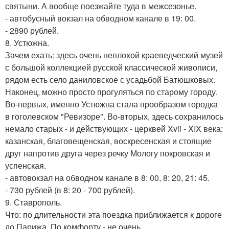
святыни. А вообще поезжайте туда в межсезонье.
- автобусный вокзал на обводном канале в 19: 00.
- 2890 рублей.
8. Устюжна.
Зачем ехать: здесь очень неплохой краеведческий музей
с большой коллекцией русской классической живописи,
рядом есть село даниловское с усадьбой Батюшковых.
Наконец, можно просто прогуляться по старому городу.
Во-первых, именно Устюжна стала прообразом городка
в гоголевском "Ревизоре". Во-вторых, здесь сохранилось
немало старых - и действующих - церквей Xvii - XIX века:
казанская, благовещенская, воскресенская и стоящие
друг напротив друга через речку Мологу покровская и
успенская.
- автовокзал на обводном канале в 8: 00, 8: 20, 21: 45.
- 730 рублей (в 8: 20 - 700 рублей).
9. Ставрополь.
Что: по длительности эта поездка приближается к дороге
до Парижа. По комфорту - не очень.