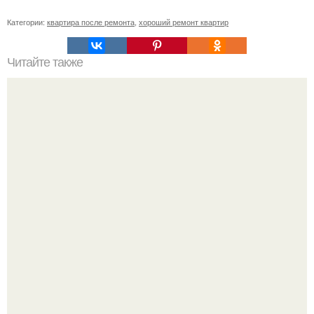
Категории:
квартира после ремонта
,
хороший ремонт квартир
Читайте также
Хочу похвастаться золотыми руками своего мужа.