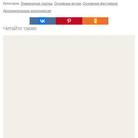
Категории:
Знаменитые театры
,
Основные музеи
,
Основные фестивали
,
Дополнительные мероприятия
Читайте также
Ремонт квартиры для начинающих. Какой ремонт
предстоит: косметический или капитальный