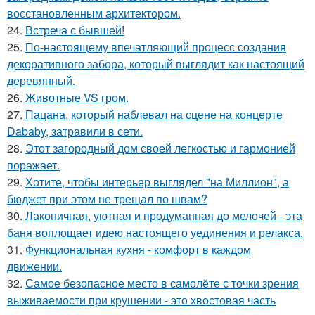
восстановленным архитектором.
24.
Встреча с бывшей!
25.
По-настоящему впечатляющий процесс создания
декоративного забора, который выглядит как настоящий
деревянный.
26.
Животные VS гром.
27.
Пацана, который наблевал на сцене на концерте
Dababy, затравили в сети.
28.
Этот загородный дом своей легкостью и гармонией
поражает.
29.
Хотите, чтобы интерьер выглядел "на Миллион", а
бюджет при этом не трещал по швам?
30.
Лаконичная, уютная и продуманная до мелочей - эта
баня воплощает идею настоящего уединения и релакса.
31.
Функциональная кухня - комфорт в каждом
движении.
32.
Самое безопасное место в самолёте с точки зрения
выживаемости при крушении - это хвостовая часть