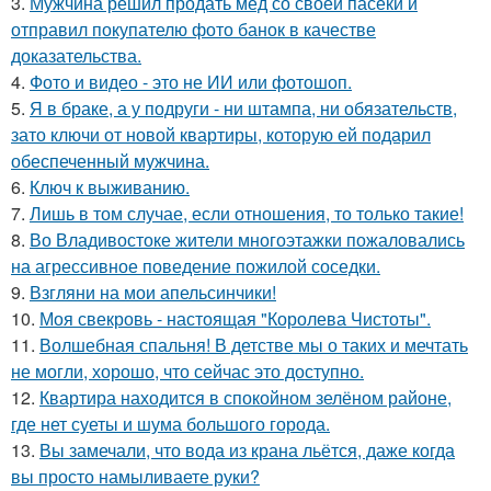
3.
Мужчина решил продать мёд со своей пасеки и
отправил покупателю фото банок в качестве
доказательства.
4.
Фото и видео - это не ИИ или фотошоп.
5.
Я в браке, а у подруги - ни штампа, ни обязательств,
зато ключи от новой квартиры, которую ей подарил
обеспеченный мужчина.
6.
Ключ к выживанию.
7.
Лишь в том случае, если отношения, то только такие!
8.
Во Владивостоке жители многоэтажки пожаловались
на агрессивное поведение пожилой соседки.
9.
Взгляни на мои апельсинчики!
10.
Моя свекровь - настоящая "Королева Чистоты".
11.
Волшебная спальня! В детстве мы о таких и мечтать
не могли, хорошо, что сейчас это доступно.
12.
Квартира находится в спокойном зелёном районе,
где нет суеты и шума большого города.
13.
Вы замечали, что вода из крана льётся, даже когда
вы просто намыливаете руки?