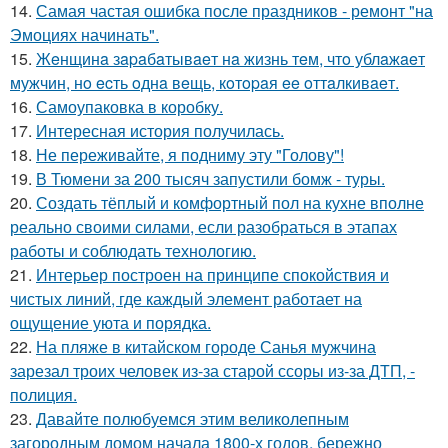
14.
Самая частая ошибка после праздников - ремонт "на
Эмоциях начинать".
15.
Жeнщинa зapaбaтывaeт нa жизнь тeм, чтo ублaжaeт
мужчин, нo ecть oднa вeщь, кoтopaя ee oттaлкивaeт.
16.
Самоупаковка в коробку.
17.
Интересная история получилась.
18.
Не переживайте, я подниму эту "Голову"!
19.
В Тюмени за 200 тысяч запустили бомж - туры.
20.
Создать тёплый и комфортный пол на кухне вполне
реально своими силами, если разобраться в этапах
работы и соблюдать технологию.
21.
Интерьер построен на принципе спокойствия и
чистых линий, где каждый элемент работает на
ощущение уюта и порядка.
22.
На пляже в китайском городе Санья мужчина
зарезал троих человек из-за старой ссоры из-за ДТП, -
полиция.
23.
Давайте полюбуемся этим великолепным
загородным домом начала 1800-х годов, бережно