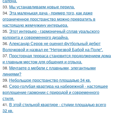
салона.
33.
Мы устанавливаем новые перила.
34.
Эта маленькая дача - пример того, как даже
ограниченное пространство можно превратить в
настоящую жемчужину интерьера.
35.
Этот интерьер - гармоничный сплав уральского
колорита и современного дизайна.
36.
Александр Серов не оценил футбольный дебют
Волочковой и назвал ее "Нетрезвой Бабой на Поле".
37.
Просторная терраса становится продолжением дома
и главным местом для общения и отдыха.
38.
Мечтаете о мебели с плавными, элегантными
линиями?
39.
Небольшое пространство площадью 34 кв.
40.
Серо-голубая квартира на набережной - настоящее
воплощение гармонии с природой и современного
стиля.
41.
В этой стильной квартире - студии площадью всего
32 кв.