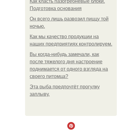
Как класть пазогребневые блоки.
Подготовка основания
Он всего лишь развозил пиццу той
ночью.
Как мы качество продукции на
наших предприятиях контролируем.
Вы когда-нибудь замечали, как
после тяжелого дня настроение
поднимается от одного взгляда на
своего питомца?
Эта рыба предпочтёт прогулку
заплыву.