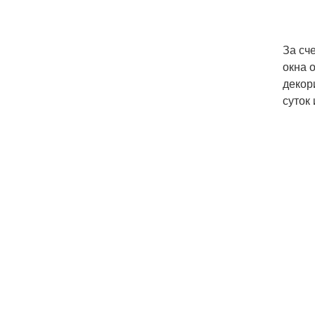
За сч
окна 
декор
суток 