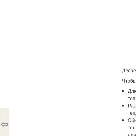
Делае
Чтобы
Для
теп
Рас
теп
Обы
⇦
тол
для