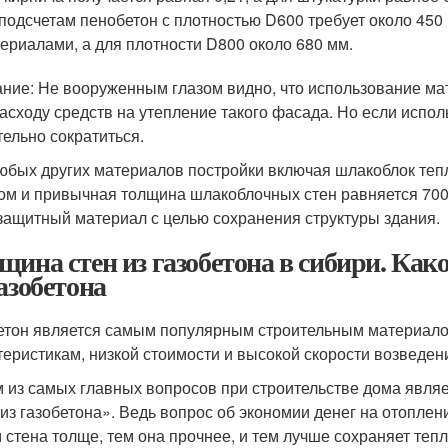
подсчетам пенобетон с плотностью D600 требует около 45
ериалами, а для плотности D800 около 680 мм.
ние: Не вооруженным глазом видно, что использование ма
асходу средств на утепление такого фасада. Но если испо
тельно сократиться.
юбых других материалов постройки включая шлакоблок те
ом и привычная толщина шлакоблочных стен равняется 700
защитный материал с целью сохранения структуры здания.
щина стен из газобетона в сибири. Ка
газобетона
етон является самым популярным строительным материало
теристикам, низкой стоимости и высокой скорости возведени
 из самых главных вопросов при строительстве дома явля
 из газобетона». Ведь вопрос об экономии денег на отоплени
м стена толще, тем она прочнее, и тем лучше сохраняет тепл