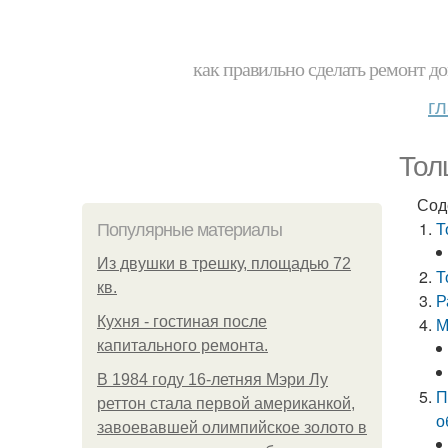
как правильно сделать ремонт до
г
Тол
Сод
Т
Популярные материалы
Из двушки в трешку, площадью 72
Т
кв.
Р
Кухня - гостиная после
М
капитального ремонта.
В 1984 году 16-летняя Мэри Лу
П
реттон стала первой американкой,
о
завоевавшей олимпийское золото в