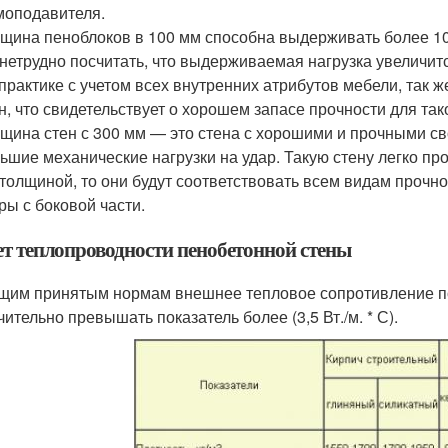
оподавителя.
щина пеноблоков в 100 мм способна выдерживать более 10 
нетрудно посчитать, что выдерживаемая нагрузка увеличитс
практике с учетом всех внутренних атрибутов мебели, так 
н, что свидетельствует о хорошем запасе прочности для так
щина стен с 300 мм — это стена с хорошими и прочными с
ьшие механические нагрузки на удар. Такую стену легко пр
толщиной, то они будут соответствовать всем видам проч
ры с боковой части.
ет теплопроводности пенобетонной стены
щим принятым нормам внешнее тепловое сопротивление по
ительно превышать показатель более (3,5 Вт./м. * С).