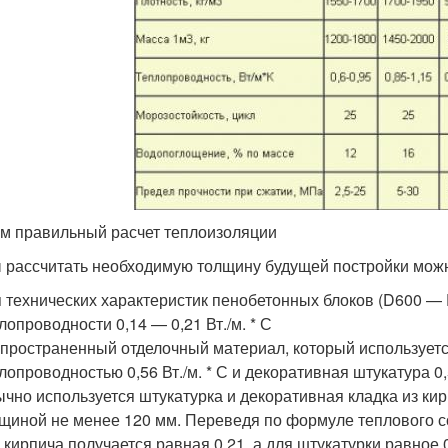
м правильный расчет теплоизоляции
 рассчитать необходимую толщину будущей постройки мож
 технических характеристик пенобетонных блоков (D600 —
лопроводности 0,14 — 0,21 Вт./м. * С
пространенный отделочный материал, который используется
лопроводностью 0,56 Вт./м. * С и декоративная штукатура 0,5
чно используется штукатурка и декоративная кладка из кир
щиной не менее 120 мм. Переведя по формуле теплового соп
 кирпича получается равная 0,21, а для штукатурки равное 0