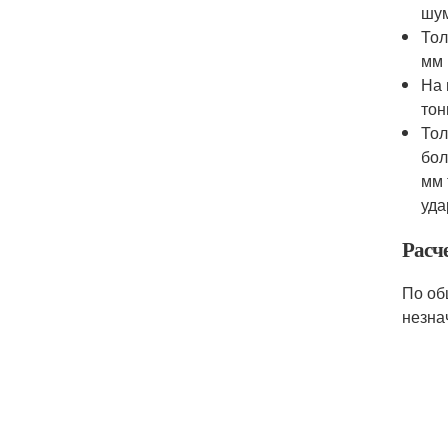
шум
Тол
мм 
На 
тон
Тол
бол
мм 
уда
Расч
По об
незнач