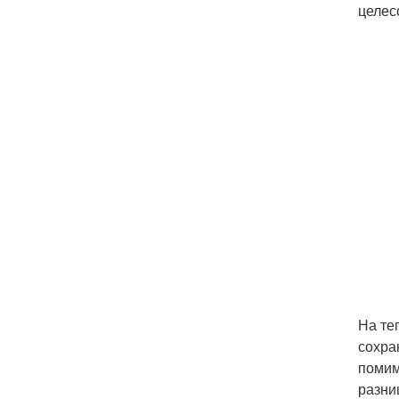
целес
На те
сохра
помим
разни