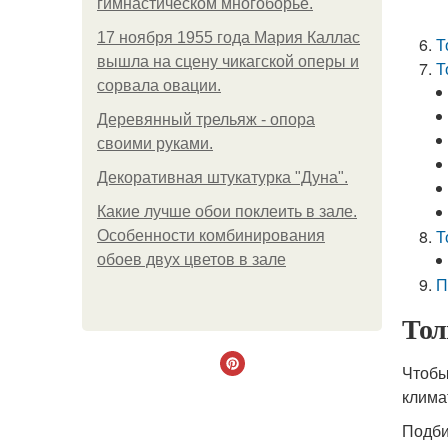
гимнастическом многоборье.
17 ноября 1955 года Мария Каллас
Т
вышла на сцену чикагской оперы и
Т
сорвала овации.
Деревянный трельяж - опора
своими руками.
Декоративная штукатурка "Дуна".
Какие лучше обои поклеить в зале.
Т
Особенности комбинирования
обоев двух цветов в зале
П
Тол
Чтобы
клима
Подби