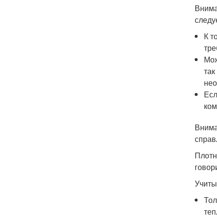
Внима
следу
К т
тре
Мож
так
нео
Есл
ком
Внима
справ
Плотн
говор
Учиты
Тол
теп