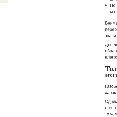
По 
мат
Внима
перер
значи
Для л
образ
влаго
Тол
из 
Газоб
харак
Одним
стена
то че