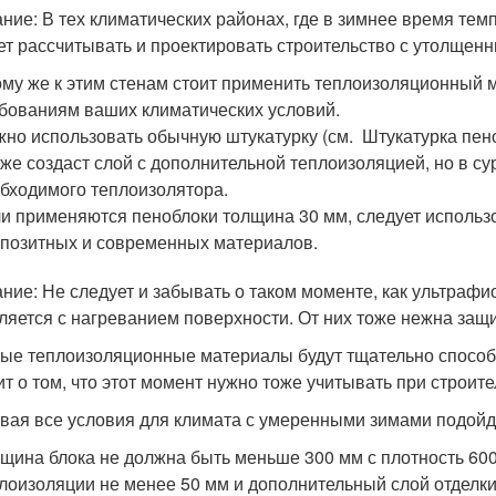
ние: В тех климатических районах, где в зимнее время тем
ет рассчитывать и проектировать строительство с утолщен
ому же к этим стенам стоит применить теплоизоляционный м
бованиям ваших климатических условий.
но использовать обычную штукатурку (см. Штукатурка пено
 же создаст слой с дополнительной теплоизоляцией, но в с
бходимого теплоизолятора.
и применяются пеноблоки толщина 30 мм, следует использ
позитных и современных материалов.
ние: Не следует и забывать о таком моменте, как ультрафи
ляется с нагреванием поверхности. От них тоже нежна защи
ые теплоизоляционные материалы будут тщательно способст
ит о том, что этот момент нужно тоже учитывать при строит
вая все условия для климата с умеренными зимами подойд
щина блока не должна быть меньше 300 мм с плотность 600
лоизоляции не менее 50 мм и дополнительный слой отделки