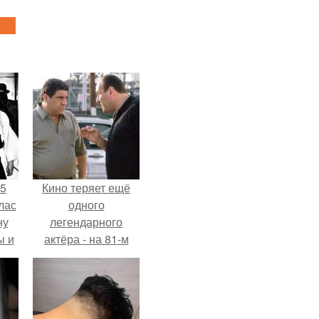
55
Кино теряет ещё
лас
одного
ну
легендарного
ы и
актёра - на 81-м
и.
году жизни не стало
Винсента пасторе.