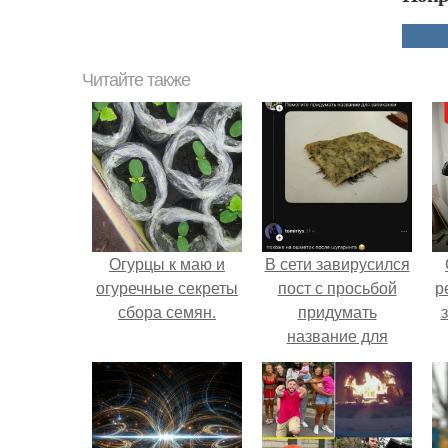
Читайте также
Огурцы к маю и
В сети завирусился
огуречные секреты
пост с просьбой
р
сбора семян.
придумать
название для
домашней
запеканки.