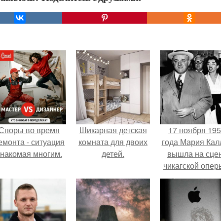
Споры во время
Шикарная детская
17 ноября 19
емонта - ситуация
комната для двоих
года Мария Кал
знакомая многим.
детей.
вышла на сце
чикагской опер
сорвала оваци