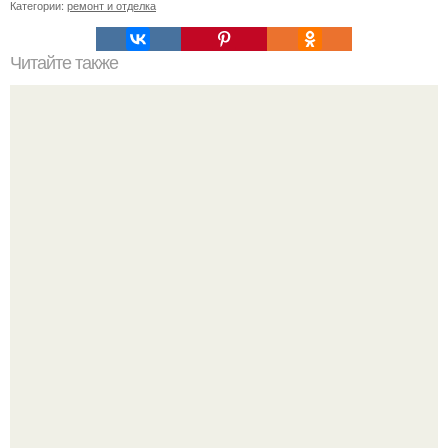
Категории:
ремонт и отделка
Читайте также
Кладка небольшой печи своими руками.
Где-то глубоко под землёй, в тенистых лесах западных