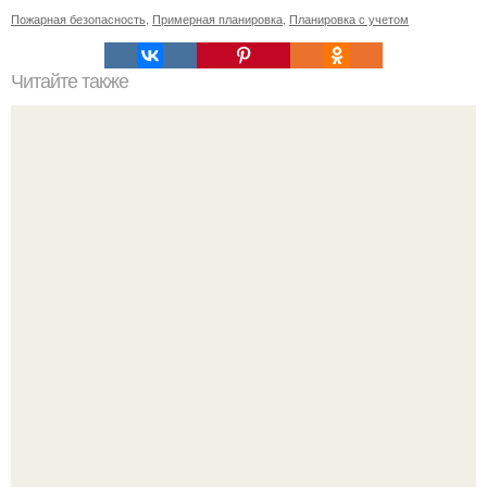
Пожарная безопасность
,
Примерная планировка
,
Планировка с учетом
Читайте также
Избавляемся от грибка: просто и эффективно.