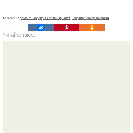
Категории:
ремонт квартиры своими руками
,
квартира после ремонта
Читайте также
Как утеплить крышу дома: материалы, их основные
характеристики, полезные советы.