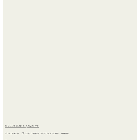
Вы когда-нибудь замечали, как после тяжелого дня
настроение поднимается от одного взгляда на своего
питомца?
Мир моды, кажется, перевернулся.
© 2026 Все о ремонте
Контакты
Пользовательское соглашение