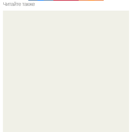
Читайте также
Как включить духовку электрическую. Общие правила
эксплуатации духовки
В сети завирусился пост с просьбой придумать название
для домашней запеканки.