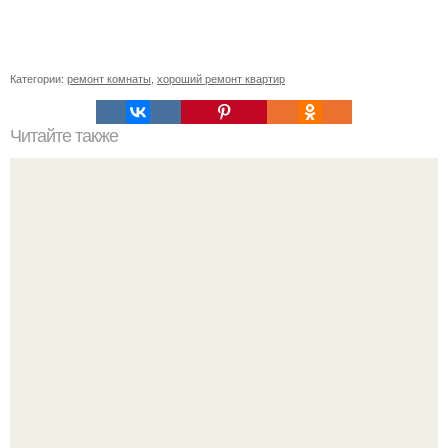
Категории:
ремонт комнаты
,
хороший ремонт квартир
Читайте также
Влияние зеленого цвета на настроение и комфортность
в квартире