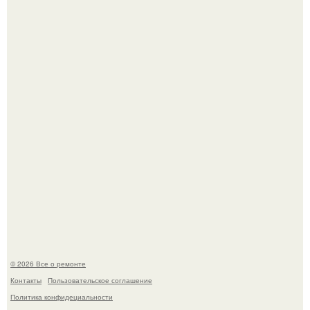
Вы когда-нибудь замечали, как после тяжелого дня
настроение поднимается от одного взгляда на своего
питомца?
Мир моды, кажется, перевернулся.
© 2026 Все о ремонте
Контакты
Пользовательское соглашение
Политика конфидециальности