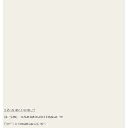
Мир моды, кажется, перевернулся.
Представьте: больше десяти лет жизни - с хроническими
болячками.
© 2026 Все о ремонте
Контакты
Пользовательское соглашение
Политика конфидециальности