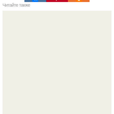
Читайте также
Примыкание двух крыш.
Эта рыба предпочтёт прогулку заплыву.