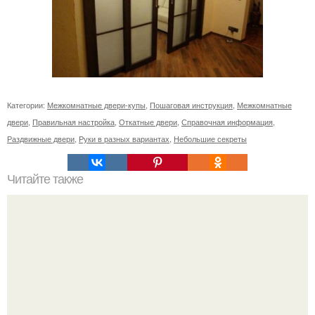
Категории:
Межкомнатные двери-купы
,
Пошаговая инструкция
,
Межкомнатные
двери
,
Правильная настройка
,
Откатные двери
,
Справочная информация
,
Раздвижные двери
,
Руки в разных вариантах
,
Небольшие секреты
Читайте также
Пошаговая инструкция кладки барбекю из кирпича.