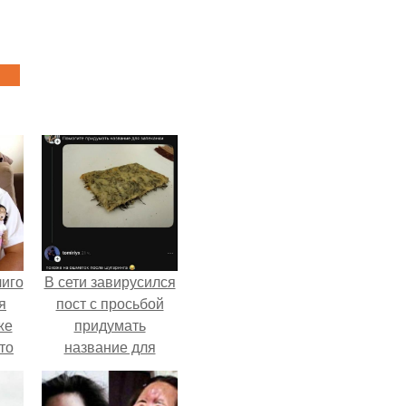
лиго
В сети завирусился
я
пост с просьбой
же
придумать
то
название для
з.
домашней
запеканки.