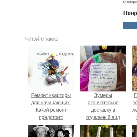
Категори
Понр
Читайте также
Ремонт квартиры
Зумеры
Г
для начинающих.
окончательно
з
Какой ремонт
доставку в
л
предстоит:
отдельный вид
косметический или
искусства
ко
капитальный
превратили.