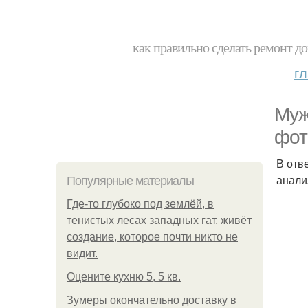
как правильно сделать ремонт до
г
Муж
фот
В отв
анали
Популярные материалы
Где-то глубоко под землёй, в
тенистых лесах западных гат, живёт
создание, которое почти никто не
видит.
Оцените кухню 5, 5 кв.
Зумеры окончательно доставку в