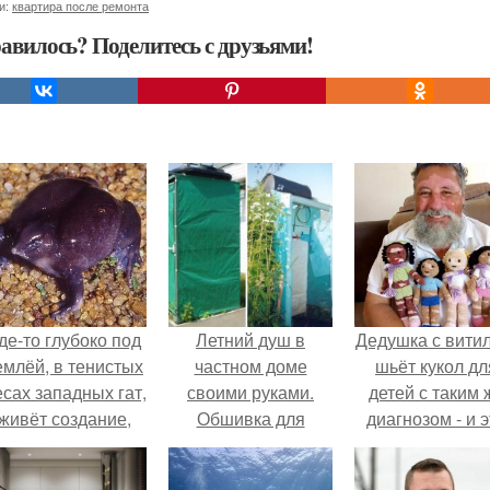
и:
квартира после ремонта
авилось? Поделитесь с друзьями!
де-то глубоко под
Летний душ в
Дедушка с вити
емлёй, в тенистых
частном доме
шьёт кукол дл
есах западных гат,
своими руками.
детей с таким 
живёт создание,
Обшивка для
диагнозом - и э
торое почти никто
обтягивания
трогает до слё
не видит.
каркаса