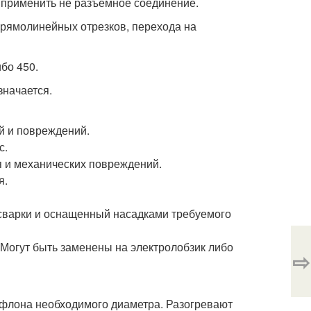
т применить не разъемное соединение.
прямолинейных отрезков, перехода на
бо 450.
значается.
й и повреждений.
с.
я и механических повреждений.
я.
сварки и оснащенный насадками требуемого
Могут быть заменены на электролобзик либо
⇨
ефлона необходимого диаметра. Разогревают