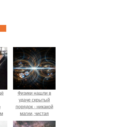
щё
Физики нашли в
удаче скрытый
о
порядок - никакой
-м
магии, чистая
тало
квантовая
ре.
механика.