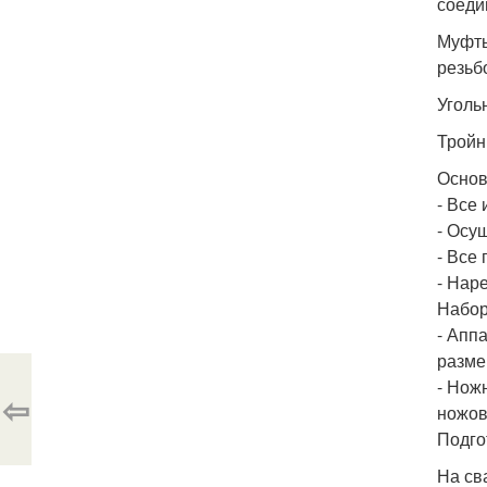
соеди
Муфты
резьб
Уголь
Тройн
Основ
- Все
- Осу
- Все
- Нар
Набор
- Апп
разме
- Нож
⇦
ножов
Подго
На св