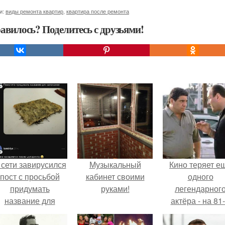
и:
виды ремонта квартир
,
квартира после ремонта
авилось? Поделитесь с друзьями!
 сети завирусился
Музыкальный
Кино теряет е
пост с просьбой
кабинет своими
одного
придумать
руками!
легендарног
название для
актёра - на 81
домашней
году жизни не с
запеканки.
Винсента пасто