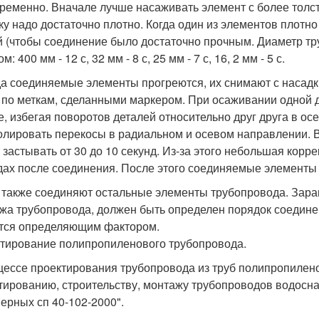
ременно. Вначале лучше насаживать элемент с более толс
ку надо достаточно плотно. Когда один из элементов плотно
й (чтобы соединение было достаточно прочным. Диаметр т
м: 400 мм - 12 с, 32 мм - 8 с, 25 мм - 7 с, 16, 2 мм - 5 с.
гда соединяемые элементы прогреются, их снимают с насад
 по меткам, сделанными маркером. При осаживании одной д
е, избегая поворотов деталей относительно друг друга в о
олировать перекосы в радиальном и осевом направлении. В
 застывать от 30 до 10 секунд. Из-за этого небольшая кор
дах после соединения. После этого соединяемые элементы
 также соединяют остальные элементы трубопровода. Заран
жа трубопровода, должен быть определен порядок соединен
тся определяющим фактором.
тирование полипропиленового трубопровода.
цессе проектирования трубопровода из труб полипропилен
тированию, строительству, монтажу трубопроводов водосн
ерных сп 40-102-2000".