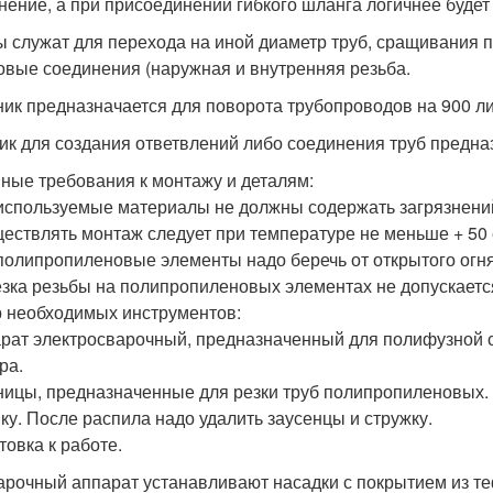
нение, а при присоединении гибкого шланга логичнее буде
 служат для перехода на иной диаметр труб, сращивания 
овые соединения (наружная и внутренняя резьба.
ник предназначается для поворота трубопроводов на 900 ли
ик для создания ответвлений либо соединения труб предна
ные требования к монтажу и деталям:
 используемые материалы не должны содержать загрязнени
ществлять монтаж следует при температуре не меньше + 50 
 полипропиленовые элементы надо беречь от открытого огн
езка резьбы на полипропиленовых элементах не допускаетс
 необходимых инструментов:
арат электросварочный, предназначенный для полифузной 
ра.
ницы, предназначенные для резки труб полипропиленовых. 
ку. После распила надо удалить заусенцы и стружку.
товка к работе.
арочный аппарат устанавливают насадки с покрытием из т