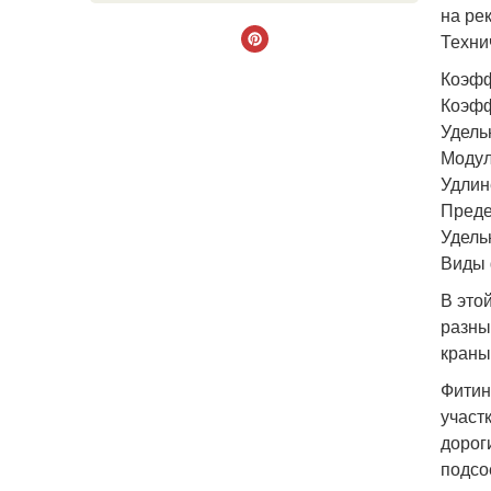
на ре
Техни
Коэфф
Коэфф
Удель
Модул
Удлин
Преде
Удельн
Виды 
В это
разны
краны
Фитин
участ
дорог
подсо