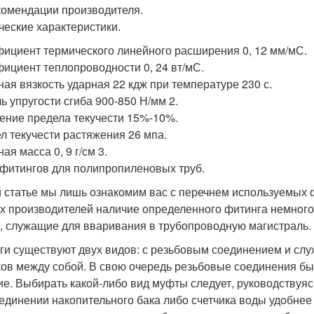
комендации производителя.
ческие характеристики.
ициент термического линейного расширения 0, 12 мм/мС.
ициент теплопроводности 0, 24 вт/мС.
ная вязкость ударная 22 кдж при температуре 230 с.
ь упругости сгиба 900-850 Н/мм 2.
ение предела текучести 15%-10%.
л текучести растяжения 26 мпа.
ая масса 0, 9 г/см 3.
фитингов для полипропиленовых труб.
й статье мы лишь ознакомим вас с перечнем используемых ф
х производителей наличие определенного фитинга немного
, служащие для вваривания в трубопроводную магистраль.
ги существуют двух видов: с резьбовым соединением и с
ков между собой. В свою очередь резьбовые соединения б
ие. Выбирать какой-либо вид муфты следует, руководствуяс
единении накопительного бака либо счетчика воды удобнее