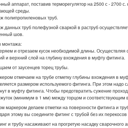
чный аппарат, поставив терморегулятор на 2500 с - 2700 с
ающей среды.
ж полипропиленовых труб.
ж данных труб полефузной сваркой в раструб осуществляе
енный шов.
 монтажа:
меряем и отрезаем кусок необходимой длины. Осуществляя 
ий и верхний слой на глубину вхождения в муфту фитинга.
ищаем от заусенцев торец трубы.
ркером отмечаем на трубе отметку глубины вхождения в му
еляется размером используемого фитинга. При этом надо сл
нут в муфту фитинга. Чтобы предотвратить сужение прохода
жуток (минимум в 1 мм) между торцом и соответствующим 
том маркером делаем отметки на поверхности фитинга и тр
даря этому вы соедините фитинг с трубой без их перекосо
тинг и трубу насаживают на прогретую насадку сварочного а