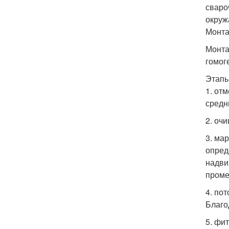
сваро
окруж
Монта
Монта
гомог
Этапы
1. от
средн
2. оч
3. ма
опред
надви
проме
4. по
Благо
5. фи