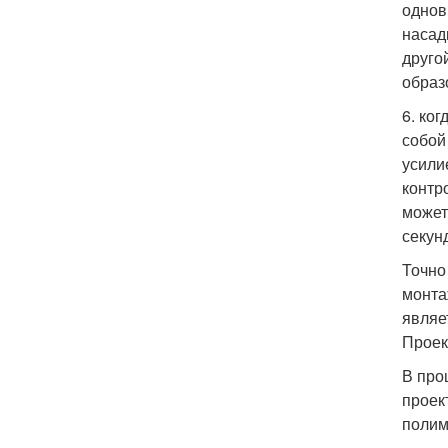
однов
насад
друго
образо
6. ко
собой
усили
контр
может
секун
Точно
монта
являе
Проек
В про
проек
полим