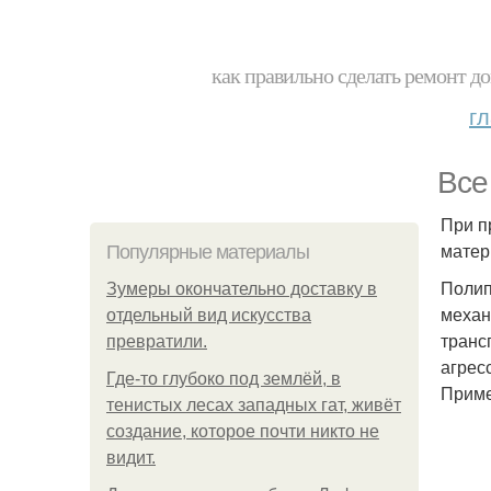
как правильно сделать ремонт до
г
Все
При п
матер
Популярные материалы
Полип
Зумеры окончательно доставку в
механ
отдельный вид искусства
транс
превратили.
агрес
Где-то глубоко под землёй, в
Приме
тенистых лесах западных гат, живёт
создание, которое почти никто не
видит.