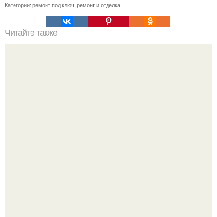
Категории:
ремонт под ключ
,
ремонт и отделка
Читайте также
Примыкание двух крыш.
Представь: ты записал альбом, который вот-вот взорвёт