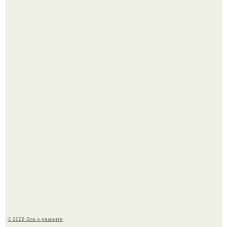
Бывают ошибки, которые обходятся в целое состояние.
Представьте, как выглядит мир глазами пчелы или
бабочки.
© 2026 Все о ремонте