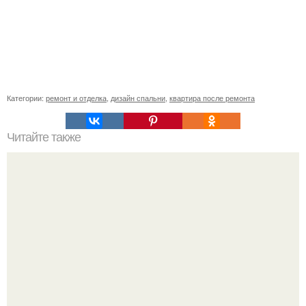
Категории:
ремонт и отделка
,
дизайн спальни
,
квартира после ремонта
Читайте также
Сколько денег надо чтоб построить дом. Расходы