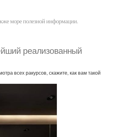
 также море полезной информации.
ейший реализованный
мотра всех ракурсов, скажите, как вам такой