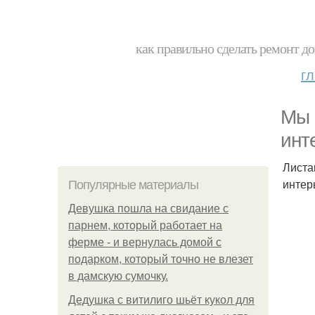
как правильно сделать ремонт до
г
Мы 
инт
Листа
интер
Популярные материалы
Девушка пошла на свидание с
парнем, который работает на
ферме - и вернулась домой с
подарком, который точно не влезет
в дамскую сумочку.
Дедушка с витилиго шьёт кукол для