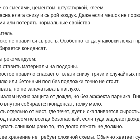
 со смесями, цементом, штукатуркой, клеем.
асна влага снизу и сырой воздух. Даже если мешок не порв
ми или потерять нормальные свойства.
итель.
оже не нравится сырость. Особенно когда упаковки лежат п
обирается конденсат.
ы рекомендуем:
а ставить материалы на поддоны.
ростое правило спасает от влаги снизу, грязи и случайных 
млю или бетонный пол без подложки точно не стоит.
вать, но не запечатывать наглухо.
иалам нужна защита от дождя, но без эффекта парника. Вни
то внутри собирается конденсат, толку мало.
ь отдельно от мест, где течет, дует и скапливается сырость.
под навесом не всегда безопасный, если туда задувает дожд
купать слишком рано то, что долго лежать не должно.
ее хранение не требует сложной схемы. Обычно хватает су