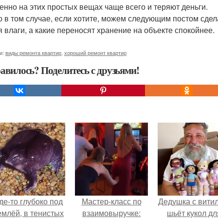
енно на этих простых вещах чаще всего и теряют деньги.
о в том случае, если хотите, можем следующим постом сдел
я влаги, а какие переносят хранение на объекте спокойнее.
и:
виды ремонта квартир
,
хороший ремонт квартир
авилось? Поделитесь с друзьями!
де-то глубоко под
Мастер-класс по
Дедушка с вити
емлёй, в тенистых
взаимовыручке:
шьёт кукол дл