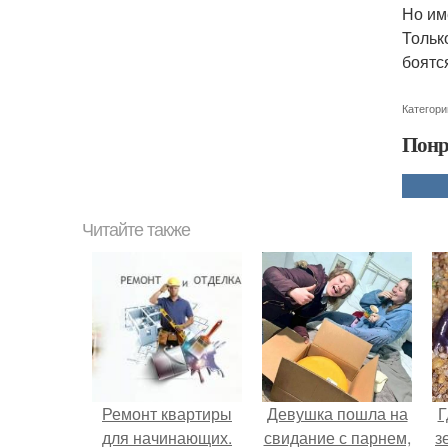
Но им
Тольк
боятс
Категори
Понр
Читайте также
Ремонт квартиры
Девушка пошла на
Г
для начинающих.
свидание с парнем,
з