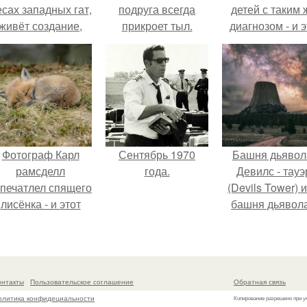
есах западных гат,
подруга всегда
детей с таким 
живёт создание,
прикроет тыл.
диагнозом - и э
торое почти никто
трогает до слё
не видит.
Фотограф Карл
Сентябрь 1970
Башня дьявол
рамсделл
года.
Девилс - тауэ
апечатлел спящего
(Devils Tower) 
лисёнка - и этот
башня дьявола
кадр способен
монолит
растопить даже
вулканическо
самое суровое
происхожден
сердце.
высотой 1558 м
онтакты
Пользовательское соглашение
Обратная связь
уровнем моря
олитика конфидециальности
Копирование разрешено при у