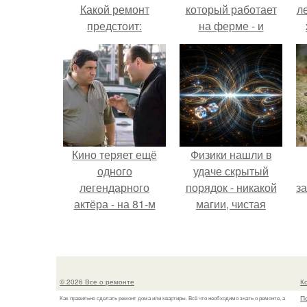
Какой ремонт
который работает
л
предстоит:
на ферме - и
косметический или
вернулась домой с
ко
капитальный
подарком, который
точно не влезет в
дамскую сумочку.
Кино теряет ещё
Физики нашли в
одного
удаче скрытый
легендарного
порядок - никакой
з
актёра - на 81-м
магии, чистая
году жизни не стало
квантовая
Винсента пасторе.
механика.
© 2026 Все о ремонте
К
П
Как правильно сделать ремонт дома или квартиры. Всё что необходимо знать о ремонте, а