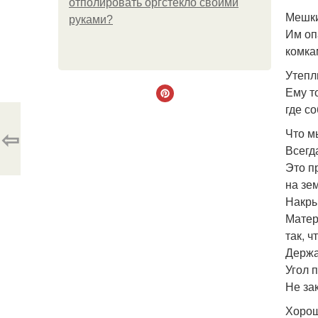
отполировать оргстекло своими
Мешки
руками?
Им оп
комка
Утепл
Ему т
где с
⇦
Что м
Всегд
Это п
на зе
Накры
Матер
так, ч
Держат
Угол 
Не за
Хорош