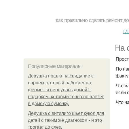
как правильно сделать ремонт до
г
На 
Прост
Популярные материалы
По на
факту
Девушка пошла на свидание с
парнем, который работает на
Что в
ферме - и вернулась домой с
если 
подарком, который точно не влезет
Что ч
в дамскую сумочку.
Дедушка с витилиго шьёт кукол для
детей с таким же диагнозом - и это
трогает до слёз.