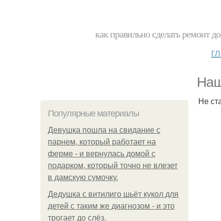
как правильно сделать ремонт до
г
Наш
Не ст
Популярные материалы
Девушка пошла на свидание с
парнем, который работает на
ферме - и вернулась домой с
подарком, который точно не влезет
в дамскую сумочку.
Дедушка с витилиго шьёт кукол для
детей с таким же диагнозом - и это
трогает до слёз.