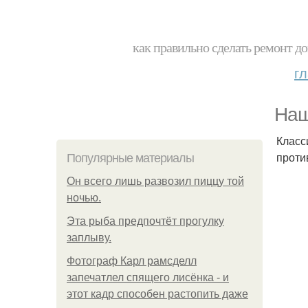
как правильно сделать ремонт до
г
Наш
Класс
проти
Популярные материалы
Он всего лишь развозил пиццу той
ночью.
Эта рыба предпочтёт прогулку
заплыву.
Фотограф Карл рамсделл
запечатлел спящего лисёнка - и
этот кадр способен растопить даже