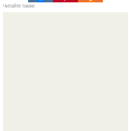
Читайте также
Ремонт квартиры для начинающих. Какой ремонт
предстоит: косметический или капитальный
Девушка пошла на свидание с парнем, который
работает на ферме - и вернулась домой с подарком,